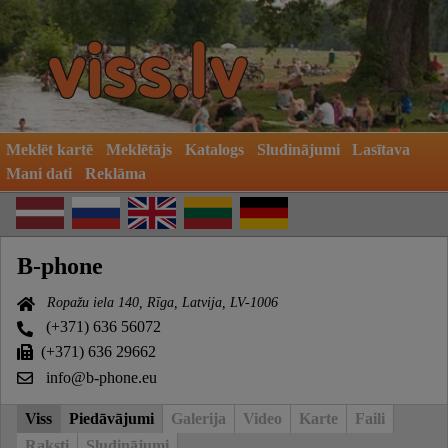
Meklēt kartē
Meklētājs
Katalogs
Sludinājumi
Lasītava
Mani dati
Reklāma
B-phone
Ropažu iela 140, Rīga, Latvija, LV-1006
(+371) 636 56072
(+371) 636 29662
info@b-phone.eu
Viss
Piedāvājumi
Galerija
Video
Karte
Faili
Raksti
Sludinājumi