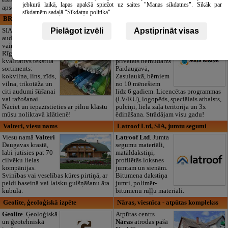
jebkurā laikā, lapas apakšā spiežot uz saites "Manas sīkdatnes". Sīkāk par
apsekošanu.
sīkdatnēm sadaļā "Sīkdatņu politika"
BRISTOLS ES, SIA
Maza Rasiņa, privātā pirmsskolas
izglītības iestāde
Pielāgot izvēli
Apstiprināt visas
SIA "Bristols ES"
audumu outlet un
Pirmsskolas
vairumtirdzniecība
izglītības iestāde
Rīgā. Plašs un
“Maza Rasiņa” –
kvalitatīvs tekstila
privātais bērnudārzs
sortiments:
Pārdaugavā,
kokvilna, lins, zīds,
Zasulaukā, bērniem
vilna, trikotāža un
no 10 mēnešiem
citi audumi šūšanai
līdz 6 gadiem. Licencētas programmas
vai ražošanai.
(LV/RU), logopēds, speciālais atbalsts,
Nāciet un iepazīstieties ar pilnu klāstu
pulciņi, liela zaļa teritorija un 3x
mūsu noliktavā klātienē!
ēdināšana. Strādājam visu gadu!
Valteri, viesu nams
Latroof Ltd, SIA, jumtu segumi
Viesu namā
Valteri
Latroof Ltd
. Jumta
Daugavas krastā,
segumu materiāli,
labi jutīsies pat 70
matāldakstiņi,
cilvēku lielas
profilētās loksnes
kompānijas.
jumtam un sienām.
Svinības vai veselības kūres pirtiņā, ar
Bitumena dakstiņa
peldi baseinā vai laisku gulšņāšanu āra
jumti, polimēr-
kubulā.
bitumenu ruļļu materiāli.
Geolite, ģeoloģiskā izpēte
Nāras, viesnīca - atpūtas komplekss
Geolite
. Ģeoloģiskā
Atpūtas centrs
un ģeotehniskā
Nāras
atrodas pašā