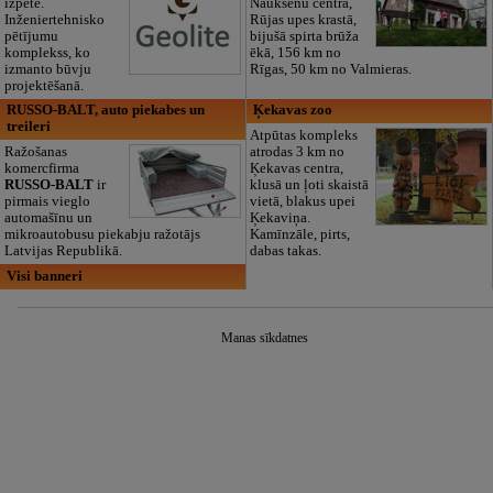
izpēte.
Naukšēnu centrā,
Inženiertehnisko
Rūjas upes krastā,
pētījumu
bijušā spirta brūža
komplekss, ko
ēkā, 156 km no
izmanto būvju
Rīgas, 50 km no Valmieras.
projektēšanā.
RUSSO-BALT, auto piekabes un
Ķekavas zoo
treileri
Atpūtas kompleks
Ražošanas
atrodas 3 km no
komercfirma
Ķekavas centra,
RUSSO-BALT
ir
klusā un ļoti skaistā
pirmais vieglo
vietā, blakus upei
automašīnu un
Ķekaviņa.
mikroautobusu piekabju ražotājs
Kamīnzāle, pirts,
Latvijas Republikā.
dabas takas.
Visi banneri
Manas sīkdatnes