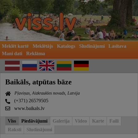
Meklēt kartē
Meklētājs
Katalogs
Sludinājumi
Lasītava
Mani dati
Reklāma
Baikāls, atpūtas bāze
Pļaviņas, Aizkraukles novads, Latvija
(+371) 26579505
www.baikals.lv
Viss
Piedāvājumi
Galerija
Video
Karte
Faili
Raksti
Sludinājumi