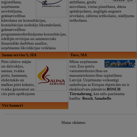
reģistrēšana,
attīrīšanu, gružu
uzņēmumu
aizvešanu, vietas planēšanu, dārza
novērtējums,
apūdeņošanu, auglīgās augsnes
grāmatvedības
ievešanu, zāliena ierīkošanu, stādījumu
kārtošana un konsultācijas,
ierīkošanu.
konsultācijas nodokļu likumdošanā,
grāmatvedības
programmnodrošinājuma konsultācijas,
iekšējās revīzijas un saimnieciski
finansiālās darbības analīze,
uzņēmumu likvidācijas veikšana
Sauna serviss S, SIA
Tuvs, SIA
Pirts izbūve mājās
Mūsu uzņēmums
un dzīvokļos,
veic Zoo-preču
saunas, tvaika
vairumtirdzniecības un
pirtis, hammam,
mazumtirdzniecības izplatīšanu
elektriskās un
Latvijā. Uzņēmums veiksmīgi
malkas pirts krāsnis,
sadarbojas ar Eiropas rūpnīcām un ir
tvaika ģeneratori un
ekskluzīvais pārstāvis
BOSCH
cits pirts aprīkojums
Tiernahrung
, kas ražo pazīstamu
barību:
Bosch
,
Sanabelle
.
Visi banneri
Manas sīkdatnes