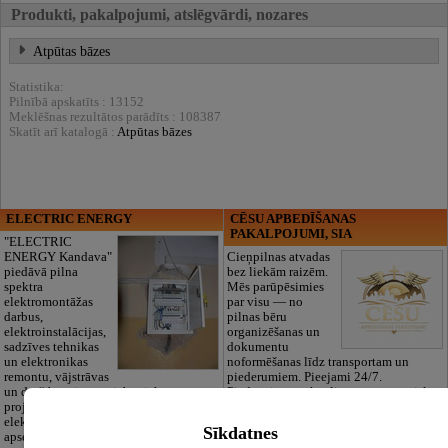
Produkti, pakalpojumi, atslēgvārdi, nozares
Atpūtas bāzes
Statistika:
Pilnībā apskatīts : 13152
Meklēšnas rezultātos parādīts : 108387
Skatīt arī katalogā :
Atpūtas bāzes
ELECTRIC ENERGY
CĒSU APBEDĪŠANAS
PAKALPOJUMI, SIA
"ELECTRIC
ENERGY Kandava"
Cieņpilnas atvadas
piedāvā pilna
bez liekām raizēm.
spektra
Mēs parūpēsimies
elektromontāžas
par visu — no
darbus,
pilnas bēru
elektroinstalācijas,
organizēšanas un
sadzīves tehnikas
dokumentu
un elektronikas
noformēšanas līdz transportam un
remontu, vājstrāvas
piederumiem. Pieejami 24/7.
un drošības sistēmu izbūvi, kā arī
Piedāvājam arī kvalitatīvas, autentiskas
projektēšanu, mērījumus un
tautiskās segas aizgājēja piemiņas
elektrosaimniecības drošības riskus
godināšanai.
Sīkdatnes
apsekošanu.