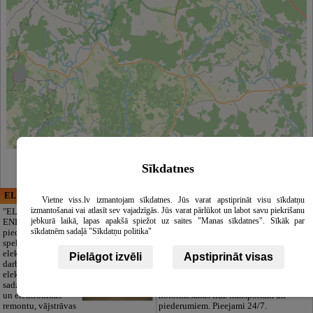
Leaflet
|
©
OpenStreetMap
contributors
Sīkdatnes
ELECTRIC ENERGY
CĒSU APBEDĪŠANAS
Vietne viss.lv izmantojam sīkdatnes. Jūs varat apstiprināt visu sīkdatņu
PAKALPOJUMI, SIA
izmantošanai vai atlasīt sev vajadzīgās. Jūs varat pārlūkot un labot savu piekrišanu
"ELECTRIC
jebkurā laikā, lapas apakšā spiežot uz saites "Manas sīkdatnes". Sīkāk par
ENERGY Kandava"
Cieņpilnas atvadas
sīkdatnēm sadaļā "Sīkdatņu politika"
piedāvā pilna
bez liekām raizēm.
spektra
Mēs parūpēsimies
elektromontāžas
par visu — no
Pielāgot izvēli
Apstiprināt visas
darbus,
pilnas bēru
elektroinstalācijas,
organizēšanas un
sadzīves tehnikas
dokumentu
un elektronikas
noformēšanas līdz transportam un
remontu, vājstrāvas
piederumiem. Pieejami 24/7.