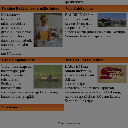
īpašniekiem.
Kristīne Boļšedvorova, māksliniece
Vila Baldininkas
Māksliniece -
BALDININKAS ir
keramiķe. Darbi no
moderns kūrorts,
māla, porcelāna,
kas sastāv no trim
akmensmasas,
korpusiem. Tas
ģipša. Eļļas gleznas,
atrodas Kuršu jūras līča krastā, Neringā.
akvareļi. Klusā
Vien- un divistabu aparatmenti.
daba, portreti, ziedi,
ainavas, jūra, akti
Pieņem
pasūtījumus.
Lapsas, atpūtas bāze
INETA LESĪTE, stiliste
Viesu nams
Lapsas
,
LAK vizāžista
naktsmājas, pirti,
amata meistare,
baļļa, banketu zāle,
stiliste Ineta Lesīte.
telts vietas.
Stilista
Piedāvājums
konsultācijas
ūdenstūrisma
sievietēm un vīriešiem.Apģērbu,
cienītajiem – piecvietīgi katamarāni,
aksesuāru iegāde veikalos.Make-up,
kanoe laivas, piegāde.
make-up apmācības. Dāvanu kartes.
Semināri. Lekcijas.
Visi banneri
Manas sīkdatnes