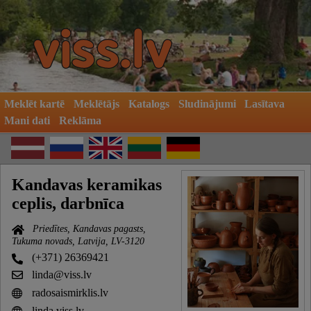
Meklēt kartē
Meklētājs
Katalogs
Sludinājumi
Lasītava
Mani dati
Reklāma
Kandavas keramikas
ceplis, darbnīca
Priedītes, Kandavas pagasts,
Tukuma novads, Latvija, LV-3120
(+371) 26369421
linda@viss.lv
radosaismirklis.lv
linda.viss.lv