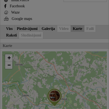
Facebook
Waze
Google maps
Viss
Piedāvājumi
Galerija
Video
Karte
Faili
Raksti
Sludinājumi
Karte
+
−