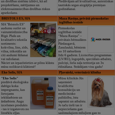
un drošības sistēmu izbūvi, kā arī
Piedāvājam arī kvalitatīvas, autentiskas
projektēšanu, mērījumus un
tautiskās segas aizgājēja piemiņas
elektrosaimniecības drošības riskus
godināšanai.
apsekošanu.
BRISTOLS ES, SIA
Maza Rasiņa, privātā pirmsskolas
izglītības iestāde
SIA "Bristols ES"
audumu outlet un
Pirmsskolas
vairumtirdzniecība
izglītības iestāde
Rīgā. Plašs un
“Maza Rasiņa” –
kvalitatīvs tekstila
privātais bērnudārzs
sortiments:
Pārdaugavā,
kokvilna, lins, zīds,
Zasulaukā, bērniem
vilna, trikotāža un
no 10 mēnešiem
citi audumi šūšanai
līdz 6 gadiem. Licencētas programmas
vai ražošanai.
(LV/RU), logopēds, speciālais atbalsts,
Nāciet un iepazīstieties ar pilnu klāstu
pulciņi, liela zaļa teritorija un 3x
mūsu noliktavā klātienē!
ēdināšana. Strādājam visu gadu!
Eko Solis, SIA
Pļavnieki, veterinārā klīnika
"Eko Solis"
Mūsu klīnikās Jūs
piedāvā ekoloģisku
saņemsiet
dabīgu koka
kvalificētu
impregnantu, kas
konsultāciju un
lietojams
medicīnisko
iekšdarbiem un
palīdzību, īstu
ārdarbiem. Augu
sapratni un atbalstu.
izcelsmes produkts
Jo taču tieši tas ir
- tas ir izgatavots no
nepieciešams gan
linsēklu eļļas.
saslimušajiem mīluļiem gan to