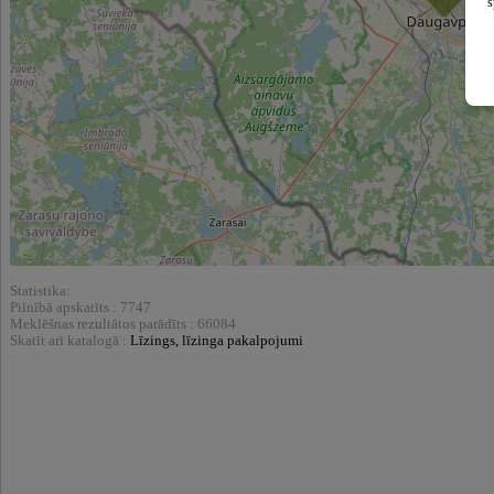
s
Statistika:
Pilnībā apskatīts : 7747
Meklēšnas rezultātos parādīts : 66084
Skatīt arī katalogā :
Līzings, līzinga pakalpojumi