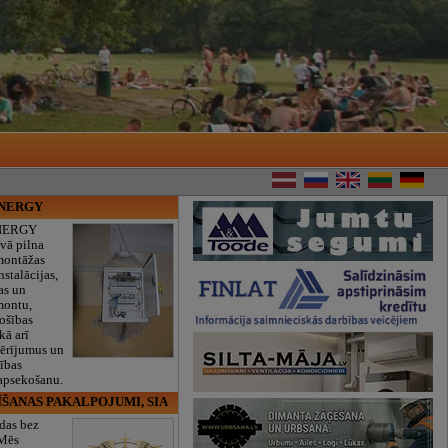
ENERGY
NERGY
vā pilna
montāžas
nstalācijas,
as un
montu,
rošības
kā arī
mērījumus un
ības
 apsekošanu.
ĪŠANAS PAKALPOJUMI, SIA
das bez
 Mēs