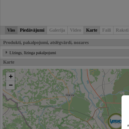
Viss
Piedāvājumi
Galerija
Video
Karte
Faili
Raksti
Produkti, pakalpojumi, atslēgvārdi, nozares
Līzings, līzinga pakalpojumi
Karte
+
−
a