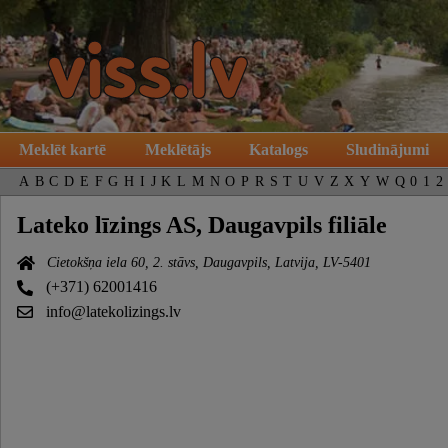
Meklēt kartē
Meklētājs
Katalogs
Sludinājumi
A
B
C
D
E
F
G
H
I
J
K
L
M
N
O
P
R
S
T
U
V
Z
X
Y
W
Q
0
1
2
Lateko līzings AS, Daugavpils filiāle
Cietokšņa iela 60, 2. stāvs, Daugavpils, Latvija, LV-5401
(+371) 62001416
info@latekolizings.lv