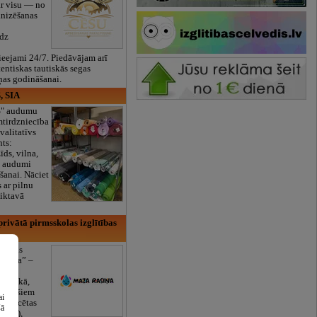
ar visu — no
anizēšanas
īdz
eejami 24/7. Piedāvājam arī
tentiskas tautiskās segas
ņas godināšanai.
, SIA
ES" audumu
mtirdzniecība
valitatīvs
nts:
īds, vilna,
ti audumi
šanai. Nāciet
s ar pilnu
iktavā
rivātā pirmsskolas izglītības
lītības
Rasiņa” –
dārzs
sulaukā,
 mēnešiem
ai
Licencētas
šā
V/RU),