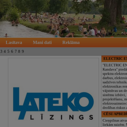
Lasītava
Mani dati
Reklāma
3
4
5
6
7
8
9
ELECTRIC 
"ELECTRIC E
Kandava" piedā
spektra elektro
darbus, elektroi
sadzīves tehnik
elektronikas re
vājstrāvas un d
sistēmu izbūvi, 
projektēšanu, 
elektrosaimniec
drošības riskus
CĒSU APBED
Cieņpilnas atva
liekām raizēm.