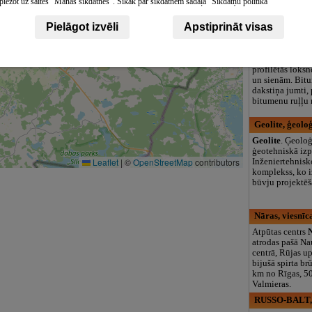
piežot uz saites "Manas sīkdatnes". Sīkāk par sīkdatnēm sadaļā "Sīkdatņu politika"
logopēds, speciā
teritorija un 3
Pielāgot izvēli
Apstiprināt visas
Latroof Ltd, S
Latroof Ltd
. J
materiāli, matāl
profilētās loks
un sienām. Bit
dakstiņa jumti,
bitumenu ruļļu 
Geolite, ģeoloģ
Geolite
. Ģeolo
ģeotehniskā izp
Leaflet
|
©
OpenStreetMap
contributors
Inženiertehnis
komplekss, ko 
būvju projektēš
Nāras, viesnīc
Atpūtas centrs
atrodas pašā N
centrā, Rūjas up
bijušā spirta br
km no Rīgas, 5
Valmieras.
RUSSO-BALT, a