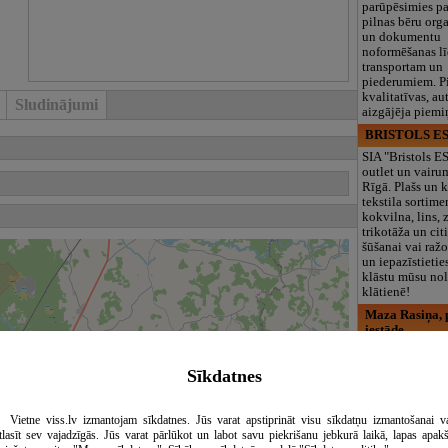
parūpēsimies p
pilnas bēru org
un dokumentu
noformēšanas l
transportam un
piederumiem. Pi
kvalitatīvas, au
Sludinājumi
aizgājēja piemi
BRISTOLS ES
SIA "Bristols 
outlet un vairu
Rīgā. Plašs un k
tekstila sortime
kokvilna, lins, z
trikotāža un ci
šūšanai vai ražo
un iepazīstietie
klāstu mūsu nol
klātienē!
Maza Rasiņa, p
iestāde
Pirmsskolas izg
iestāde “Maza 
Sīkdatnes
privātais bērnu
Pārdaugavā, Za
bērniem no 10
Vietne viss.lv izmantojam sīkdatnes. Jūs varat apstiprināt visu sīkdatņu izmantošanai v
līdz 6 gadiem. 
tlasīt sev vajadzīgās. Jūs varat pārlūkot un labot savu piekrišanu jebkurā laikā, lapas apak
programmas (L