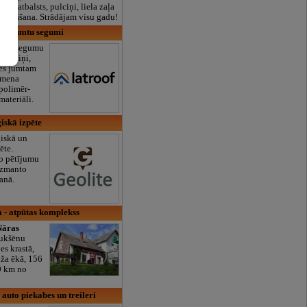
lais atbalsts, pulciņi, liela zaļa
x ēdināšana. Strādājam visu gadu!
IA, jumtu segumi
umta segumu
dakstiņi,
nes jumtam
umena
 polimēr-
materiāli.
iskā izpēte
ģiskā un
ēte.
ko pētījumu
izmanto
anā.
a - atpūtas komplekss
Nāras
aukšēnu
es krastā,
ūža ēkā, 156
0 km no
uto piekabes un treileri