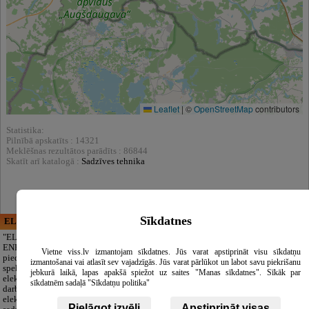
Leaflet
|
©
OpenStreetMap
contributors
Statistika:
Pilnībā apskatīts : 14321
Meklēšnas rezultātos parādīts : 86844
Skatīt arī katalogā :
Sadzīves tehnika
Sīkdatnes
ELECTRIC ENERGY
CĒSU APBEDĪŠANAS
PAKALPOJUMI, SIA
"ELECTRIC
ENERGY Kandava"
Cieņpilnas atvadas
Vietne viss.lv izmantojam sīkdatnes. Jūs varat apstiprināt visu sīkdatņu
piedāvā pilna
bez liekām raizēm.
izmantošanai vai atlasīt sev vajadzīgās. Jūs varat pārlūkot un labot savu piekrišanu
spektra
Mēs parūpēsimies
jebkurā laikā, lapas apakšā spiežot uz saites "Manas sīkdatnes". Sīkāk par
elektromontāžas
par visu — no
sīkdatnēm sadaļā "Sīkdatņu politika"
darbus,
pilnas bēru
elektroinstalācijas,
organizēšanas un
Pielāgot izvēli
Apstiprināt visas