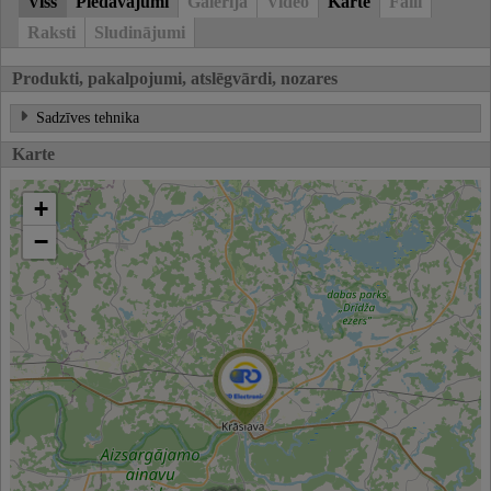
Viss
Piedāvājumi
Galerija
Video
Karte
Faili
Raksti
Sludinājumi
Produkti, pakalpojumi, atslēgvārdi, nozares
Sadzīves tehnika
Karte
+
−