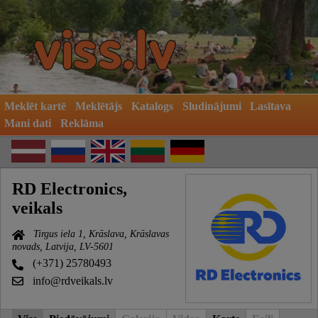
Meklēt kartē
Meklētājs
Katalogs
Sludinājumi
Lasītava
Mani dati
Reklāma
RD Electronics,
veikals
Tirgus iela 1, Krāslava, Krāslavas
novads, Latvija, LV-5601
(+371) 25780493
info@rdveikals.lv