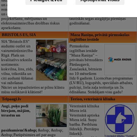
sadzīves tehnikas
dokumentu
un elektronikas
noformēšanas līdz transportam un
remontu, vājstrāvas
piederumiem. Pieejami 24/7.
un drošības sistēmu izbūvi, kā arī
Piedāvājam arī kvalitatīvas, autentiskas
projektēšanu, mērījumus un
tautiskās segas aizgājēja piemiņas
elektrosaimniecības drošības riskus
godināšanai.
apsekošanu.
BRISTOLS ES, SIA
Maza Rasiņa, privātā pirmsskolas
izglītības iestāde
SIA "Bristols ES"
audumu outlet un
Pirmsskolas
vairumtirdzniecība
izglītības iestāde
Rīgā. Plašs un
“Maza Rasiņa” –
kvalitatīvs tekstila
privātais bērnudārzs
sortiments:
Pārdaugavā,
kokvilna, lins, zīds,
Zasulaukā, bērniem
vilna, trikotāža un
no 10 mēnešiem
citi audumi šūšanai
līdz 6 gadiem. Licencētas programmas
vai ražošanai.
(LV/RU), logopēds, speciālais atbalsts,
Nāciet un iepazīstieties ar pilnu klāstu
pulciņi, liela zaļa teritorija un 3x
mūsu noliktavā klātienē!
ēdināšana. Strādājam visu gadu!
Telpaugi.lv
Terion, veterinārā klīnika
Augi, puķu podi
Veterinārā klīnika
birojam, mājām,
Miera ielā.
terasēm un
Veterinārā aptieka
Miera ielā. Suņu
barība. Pretblusu
līdzekļi. Prettārpu
pasākumiem!&nbsp;
&nbsp; &nbsp;
līdzekļi.
&nbsp;Parūpēsimies arī par augu