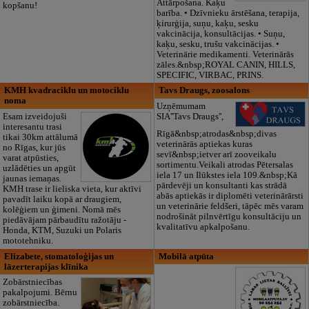
Attārpošana. Kaķu
kopšanu!
barība. • Dzīvnieku ārstēšana, terapija,
ķirurģija, suņu, kaķu, sesku
vakcinācija, konsultācijas. • Suņu,
kaķu, sesku, trušu vakcinācijas. •
Veterinārie medikamenti. Veterinārās
zāles.&nbsp;ROYAL CANIN, HILLS,
SPECIFIC, VIRBAC, PRINS.
KMH kvadraciklu un motociklu
Tavs Draugs, zoosalons
noma
Uzņēmumam
Esam izveidojuši
SIA''Tavs Draugs'',
interesantu trasi
Rīgā&nbsp;atrodas&nbsp;divas
tikai 30km attālumā
veterinārās aptiekas kuras
no Rīgas, kur jūs
sevī&nbsp;ietver arī zooveikalu
varat atpūsties,
sortimentu.Veikali atrodas Pētersalas
uzlādēties un apgūt
iela 17 un Ilūkstes iela 109.&nbsp;Kā
jaunas iemaņas.
pārdevēji un konsultanti kas strādā
KMH trase ir lieliska vieta, kur aktīvi
abās aptiekās ir diplomēti veterinārārsti
pavadīt laiku kopā ar draugiem,
un veterinārie feldšeri, tāpēc mēs varam
kolēģiem un ģimeni. Nomā mēs
nodrošināt pilnvērtīgu konsultāciju un
piedāvājam pārbaudītu ražotāju -
kvalitatīvu apkalpošanu.
Honda, KTM, Suzuki un Polaris
mototehniku.
Elizabete, stomatoloģijas un
Mobilā atpūta
lāzerterapijas klīnika
Zobārstniecības
pakalpojumi. Bērnu
zobārstniecība.