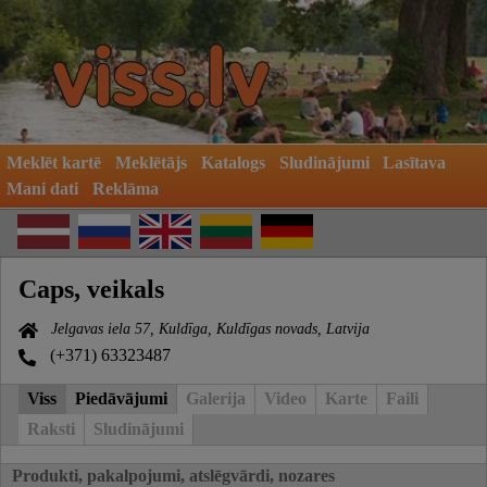
Meklēt kartē
Meklētājs
Katalogs
Sludinājumi
Lasītava
Mani dati
Reklāma
Caps, veikals
Jelgavas iela 57, Kuldīga, Kuldīgas novads, Latvija
(+371) 63323487
Viss
Piedāvājumi
Galerija
Video
Karte
Faili
Raksti
Sludinājumi
Produkti, pakalpojumi, atslēgvārdi, nozares