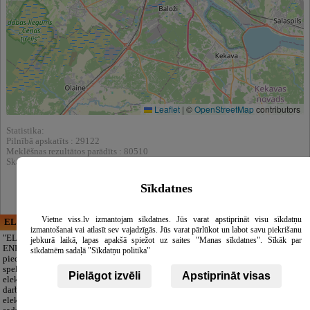
Leaflet
|
©
OpenStreetMap
contributors
Statistika:
Pilnībā apskatīts : 29122
Meklēšnas rezultātos parādīts : 80510
Skatīt arī katalogā :
Grīdas segumi
Sīkdatnes
Vietne viss.lv izmantojam sīkdatnes. Jūs varat apstiprināt visu sīkdatņu
ELECTRIC ENERGY
CĒSU APBEDĪŠANAS
izmantošanai vai atlasīt sev vajadzīgās. Jūs varat pārlūkot un labot savu piekrišanu
PAKALPOJUMI, SIA
"ELECTRIC
jebkurā laikā, lapas apakšā spiežot uz saites "Manas sīkdatnes". Sīkāk par
ENERGY Kandava"
Cieņpilnas atvadas
sīkdatnēm sadaļā "Sīkdatņu politika"
piedāvā pilna
bez liekām raizēm.
spektra
Mēs parūpēsimies
Pielāgot izvēli
Apstiprināt visas
elektromontāžas
par visu — no
darbus,
pilnas bēru
elektroinstalācijas,
organizēšanas un