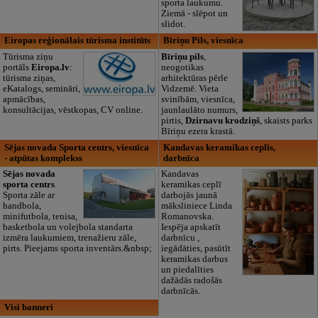
sporta laukumu.
Ziemā - slēpot un
slidot.
Eiropas reģionālais tūrisma institūts
Bīriņu Pils, viesnīca
Tūrisma ziņu
Bīriņu pils
,
portāls
Eiropa.lv
:
neogotikas
tūrisma ziņas,
arhitektūras pērle
eKatalogs, semināri,
Vidzemē. Vieta
apmācības,
svinībām, viesnīca,
konsultācijas, vēstkopas, CV online.
jaunlaulāto numurs,
pirtis,
Dzirnavu krodziņš
, skaists parks
Bīriņu ezera krastā.
Sējas novada Sporta centrs, viesnīca
Kandavas keramikas ceplis,
- atpūtas komplekss
darbnīca
Sējas novada
Kandavas
sporta centrs
.
keramikas ceplī
Sporta zāle ar
darbojās jaunā
handbola,
māksliniece Linda
minifutbola, tenisa,
Romanovska.
basketbola un volejbola standarta
Iespēja apskatīt
izmēra laukumiem, trenažieru zāle,
darbnīcu ,
pirts. Pieejams sporta inventārs.&nbsp;
iegādāties, pasūtīt
keramikas darbus
un piedalīties
dažādās radošās
darbnīcās.
Visi banneri