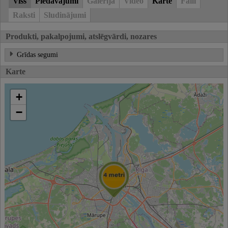
Viss
Piedāvājumi
Galerija
Video
Karte
Faili
Raksti
Sludinājumi
Produkti, pakalpojumi, atslēgvārdi, nozares
Grīdas segumi
Karte
+
−