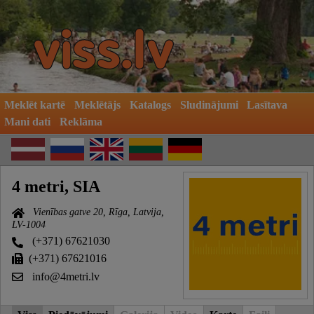
Meklēt kartē
Meklētājs
Katalogs
Sludinājumi
Lasītava
Mani dati
Reklāma
4 metri, SIA
Vienības gatve 20, Rīga, Latvija,
LV-1004
(+371) 67621030
(+371) 67621016
info@4metri.lv