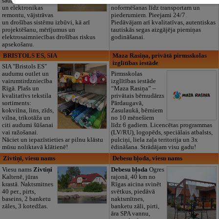
sadzīves tehnikas
dokumentu
un elektronikas
noformēšanas līdz transportam un
remontu, vājstrāvas
piederumiem. Pieejami 24/7.
un drošības sistēmu izbūvi, kā arī
Piedāvājam arī kvalitatīvas, autentiskas
projektēšanu, mērījumus un
tautiskās segas aizgājēja piemiņas
elektrosaimniecības drošības riskus
godināšanai.
apsekošanu.
BRISTOLS ES, SIA
Maza Rasiņa, privātā pirmsskolas
izglītības iestāde
SIA "Bristols ES"
audumu outlet un
Pirmsskolas
vairumtirdzniecība
izglītības iestāde
Rīgā. Plašs un
“Maza Rasiņa” –
kvalitatīvs tekstila
privātais bērnudārzs
sortiments:
Pārdaugavā,
kokvilna, lins, zīds,
Zasulaukā, bērniem
vilna, trikotāža un
no 10 mēnešiem
citi audumi šūšanai
līdz 6 gadiem. Licencētas programmas
vai ražošanai.
(LV/RU), logopēds, speciālais atbalsts,
Nāciet un iepazīstieties ar pilnu klāstu
pulciņi, liela zaļa teritorija un 3x
mūsu noliktavā klātienē!
ēdināšana. Strādājam visu gadu!
Zivtiņi, viesu nams
Debesu bļoda, viesu nams
Viesu nams
Zivtiņi
Debesu bļoda
Ogres
Kaltenē, jūras
rajonā, 40 km no
krastā. Naktsmitnes
Rīgas aicina svinēt
40 per., pirts,
svētkus, piedāvā
baseins, 2 banketu
naktsmītnes,
zāles, 3 kotedžas.
banketu zāli, pirti,
āra SPA vannu,