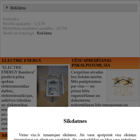
Reklāma
Statistika:
Pilnībā apskatīts : 12159
Meklēšnas rezultātos parādīts : 18754
Skatīt arī katalogā :
Reklāma
ELECTRIC ENERGY
CĒSU APBEDĪŠANAS
PAKALPOJUMI, SIA
"ELECTRIC
ENERGY Kandava"
Cieņpilnas atvadas
piedāvā pilna
bez liekām raizēm.
spektra
Mēs parūpēsimies
elektromontāžas
par visu — no
darbus,
pilnas bēru
elektroinstalācijas,
organizēšanas un
sadzīves tehnikas
dokumentu
un elektronikas
noformēšanas līdz transportam un
remontu, vājstrāvas
piederumiem. Pieejami 24/7.
un drošības sistēmu izbūvi, kā arī
Piedāvājam arī kvalitatīvas, autentiskas
projektēšanu, mērījumus un
tautiskās segas aizgājēja piemiņas
Sīkdatnes
elektrosaimniecības drošības riskus
godināšanai.
apsekošanu.
Vietne viss.lv izmantojam sīkdatnes. Jūs varat apstiprināt visu sīkdatņu
BRISTOLS ES, SIA
Maza Rasiņa, privātā pirmsskolas
izmantošanai vai atlasīt sev vajadzīgās. Jūs varat pārlūkot un labot savu piekrišanu