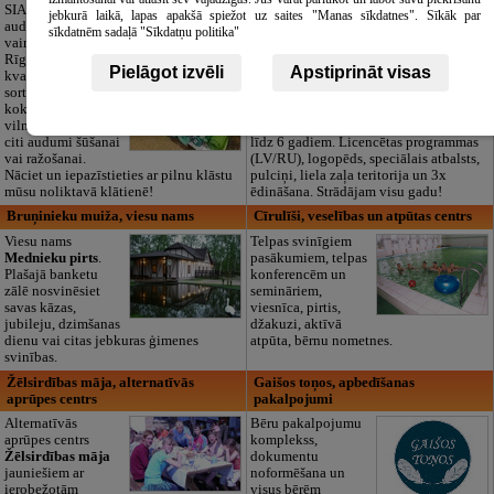
izglītības iestāde
SIA "Bristols ES"
jebkurā laikā, lapas apakšā spiežot uz saites "Manas sīkdatnes". Sīkāk par
audumu outlet un
Pirmsskolas
sīkdatnēm sadaļā "Sīkdatņu politika"
vairumtirdzniecība
izglītības iestāde
Rīgā. Plašs un
“Maza Rasiņa” –
Pielāgot izvēli
Apstiprināt visas
kvalitatīvs tekstila
privātais bērnudārzs
sortiments:
Pārdaugavā,
kokvilna, lins, zīds,
Zasulaukā, bērniem
vilna, trikotāža un
no 10 mēnešiem
citi audumi šūšanai
līdz 6 gadiem. Licencētas programmas
vai ražošanai.
(LV/RU), logopēds, speciālais atbalsts,
Nāciet un iepazīstieties ar pilnu klāstu
pulciņi, liela zaļa teritorija un 3x
mūsu noliktavā klātienē!
ēdināšana. Strādājam visu gadu!
Bruņinieku muiža, viesu nams
Cīrulīši, veselības un atpūtas centrs
Viesu nams
Telpas svinīgiem
Mednieku pirts
.
pasākumiem, telpas
Plašajā banketu
konferencēm un
zālē nosvinēsiet
semināriem,
savas kāzas,
viesnīca, pirtis,
jubileju, dzimšanas
džakuzi, aktīvā
dienu vai citas jebkuras ģimenes
atpūta, bērnu nometnes.
svinības.
Žēlsirdības māja, alternatīvās
Gaišos toņos, apbedīšanas
aprūpes centrs
pakalpojumi
Alternatīvās
Bēru pakalpojumu
aprūpes centrs
komplekss,
Žēlsirdības māja
dokumentu
jauniešiem ar
noformēšana un
ierobežotām
visus bērēm