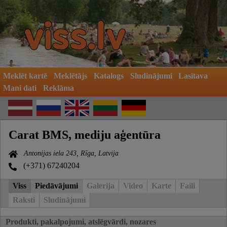
Meklēt kartē
Meklētājs
Katalogs
Sludinājumi
Lasītava
Mani dati
Reklāma
Carat BMS, mediju aģentūra
Antonijas iela 243, Rīga, Latvija
(+371) 67240204
Viss
Piedāvājumi
Galerija
Video
Karte
Faili
Raksti
Sludinājumi
Produkti, pakalpojumi, atslēgvārdi, nozares