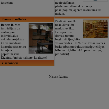
iespējām.
nepieciešamos
piederumi, diennakts morga
pakalpojumi, aģenta izsaukums uz
mājam.
Reness R, mēbeles
Piedāvā: Vairāk
Reness R
. Mēs
neka 30 veidu
izstrādājam un
medus ievāktu
realizējam
Latvijas bišu
individuālus
dravās, uzturu
mēbeļu projektus
bagātinātājus, bišu
kā arī sniedzam
vaska ziedes, 100% bišu vaska sveces,
konsultācijas telpu
biškopības produktus (ziedputekšņus,
interjera
bišu maizi, bišu māšu peru pieniņu,
papildināšanā.
propolisu).
Dizains, funkcionalitāte, kvalitāte!
Visi banneri
Manas sīkdatnes