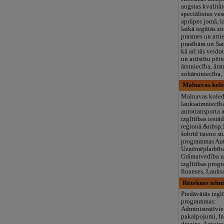
augstas kvalitāt
speciālistus ves
aprūpes jomā, la
laikā iegūtās zi
prasmes un atti
prasībām un Sa
kā arī tās veid
un attīstītu pēt
ārstniecība, ārs
zobārstniecība,
Malnavas kol
Malnavas koledž
lauksaimniecīb
autotransporta
izglītības iestā
reģionā.&nbsp
šobrīd īsteno st
programmas Aut
Uzņēmējdarbība
Grāmatvedība un
izglītības pro
finanses, Lauks
Rēzeknes tehn
Piedāvātās izglī
programmas:
Administratīvie
pakalpojumi, In