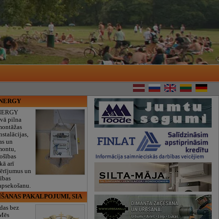
ENERGY
NERGY
vā pilna
montāžas
nstalācijas,
as un
montu,
rošības
kā arī
mērījumus un
ības
 apsekošanu.
ĪŠANAS PAKALPOJUMI, SIA
das bez
 Mēs