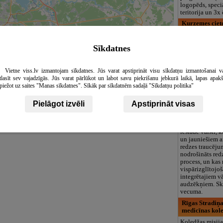
logopēds, speciā
teritorija un 3
Kurzemes ciet
Muzeja ekspozīc
stāsta par pēdē
Sīkdatnes
pasaules karā 
cietoksnī un tā
latviešu karavīr
Vietne viss.lv izmantojam sīkdatnes. Jūs varat apstiprināt visu sīkdatņu izmantošanai v
Brīvdabas ekspo
tlasīt sev vajadzīgās. Jūs varat pārlūkot un labot savu piekrišanu jebkurā laikā, lapas apak
bunkurus un sm
piežot uz saites "Manas sīkdatnes". Sīkāk par sīkdatnēm sadaļā "Sīkdatņu politika"
Rīgas Strazdum
centrs
Pielāgot izvēli
Apstiprināt visas
Šodien Rīgas S
Leaflet
|
©
OpenStreetMap
contributors
vidusskola – att
centrs ir vienī
iestāde valstī, 
un jauniešiem a
redzes traucēju
nodrošināts red
process, un kas
vispārizglītojo
integrētajiem v
audzēkņiem. Sk
vecuma.
Rīgas Stradiņa
medicīnas kol
Koledžas misija