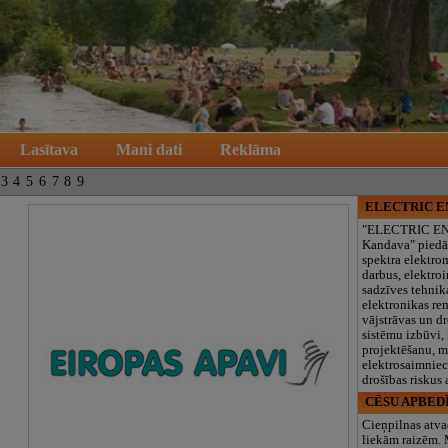
Lasītava
Mani dati
Reklāma
3
4
5
6
7
8
9
ELECTRIC 
"ELECTRIC E
Kandava" piedā
spektra elektro
darbus, elektroi
sadzīves tehnik
elektronikas re
vājstrāvas un d
sistēmu izbūvi, 
projektēšanu, 
elektrosaimniec
drošības riskus
CĒSU APBED
Cieņpilnas atva
liekām raizēm.