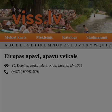
Meklēt kartē
Meklētājs
Katalogs
Sludinājumi
A
B
C
D
E
F
G
H
I
J
K
L
M
N
O
P
R
S
T
U
V
Z
X
Y
W
Q
0
1
2
Eiropas apavi, apavu veikals
TC Domina, Ieriķu iela 3, Rīga, Latvija, LV-1084
(+371) 67791576