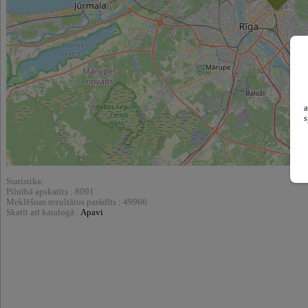
a
s
Statistika:
Pilnībā apskatīts : 8091
Meklēšnas rezultātos parādīts : 49966
Skatīt arī katalogā :
Apavi