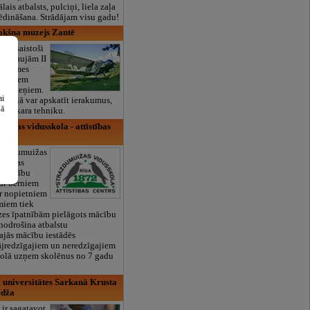
lais atbalsts, pulciņi, liela zaļa
x ēdināšana. Strādājam visu gadu!
okšņa muzejs Zantē
ija saistoši
jām kaujām II
Kurzemes
lākajiem
u likteņiem.
ai
zīcijā var apskatīt ierakumus,
šā
ago kara tehniku.
uižas vidusskola - attīstības
trazdumuižas
īstības
gā mācību
kur bērniem
r nopietniem
miem tiek
zes īpatnībām pielāgots mācību
 nodrošina atbalstu
šajās mācību iestādēs
ājredzīgajiem un neredzīgajiem
olā uzņem skolēnus no 7 gadu
 universitātes Sarkanā Krusta
edža
 ir sagatavot