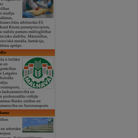
es
elības
i studiju
nāšanas,
eksmes būtu atbilstošas ES
rkanā Krusta pamatprincipiem,
otu stabilu pamatu mūžizglītībai
niecisko darbību. Māszinības,
tnieciskā masāža, farmācija,
 bērnu aprūpe.
edža
a ir lielākā
as un
 apmācības
de Latgales
;Koledža
udiju
otransports,
 lauksaimniecībā un
 profesionālās vidējās
grammas Banku zinības un
aimniecība un Autotransports.
ikums
tības
 un sekretāra
terjera