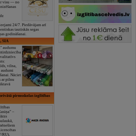
ar visu — no
anizēšanas
īdz
eejami 24/7. Piedāvājam arī
tentiskas tautiskās segas
ņas godināšanai.
, SIA
ES" audumu
mtirdzniecība
valitatīvs
nts:
īds, vilna,
ti audumi
šanai. Nāciet
s ar pilnu
iktavā
rivātā pirmsskolas izglītības
lītības
Rasiņa” –
dārzs
sulaukā,
 mēnešiem
Licencētas
V/RU),