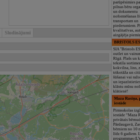
parūpēsimies p
pilnas bēru org
un dokumentu
noformēšanas l
transportam un
piederumiem. Pi
kvalitatīvas, au
Sludinājumi
aizgājēja piemi
BRISTOLS ES
SIA "Bristols 
outlet un vairu
Rīgā. Plašs un k
tekstila sortime
kokvilna, lins, z
trikotāža un ci
šūšanai vai ražo
un iepazīstietie
klāstu mūsu nol
klātienē!
Maza Rasiņa, p
iestāde
Pirmsskolas izg
iestāde “Maza 
privātais bērnu
Pārdaugavā, Za
bērniem no 10
līdz 6 gadiem. 
programmas (L