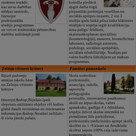
zinātnes iestāde,
koledža piedāvā
kas savas darbības
apgūt darba tirgū
mērķus sasniedz,
pieprasītās profesijas veselības un
īstenojot
sociālās aprūpes nozarēs, 2 vai 3
profesionālās
studiju gadu laikā pilna laika klātienes
studiju programmas
studijās ir iespēja iegūt kvalifikāciju:
un veicot zinātniskās pētniecības
ārsta palīgs/ feldšeris,
darbību militārajā jomā.
skaistumkopšanas speciālists
(kosmetoloģijā), masieris, biomedicīnas
laborants, radiologa asistents,
podologs, sociālais aprūpētājs,
sociālais rehabilitētājs. Studijas par
valsts budžeta līdzekļiem un maksas
programmas.
Zeltiņu vēstures krātuve
Pamūšas pamatskola
Bijusī padomju
Skola nodrošina:
armijas raķešu bāze
profesionālu,
un Zeltiņu vēstures
atsaucīgu, radošu,
krātuve
saprotošu
pedagoģisko
personālu, interesantus pasākumus
(muzejs).&nbsp;Bijušais īpaši
skolā un ārpus skolas, valsts
slepenais militārais objekts vēl šodien
apmaksātu, garšīgu 4 x ēdināšanu,
glabā daudz nezināmas un interesantas
iespēju dzīvot skolas internātā no
informācijas.&nbsp;Nostāsti nelīdzēs –
pirmdienas līdz piektdienai,
šī vieta jāredz pašam.
profesionālu medicīnisko aprūpi skolā,
skolēni no 1.-9.klasei un Arodklašu
skolēni saņem 100% ceļa izdevumu
kompensāciju.