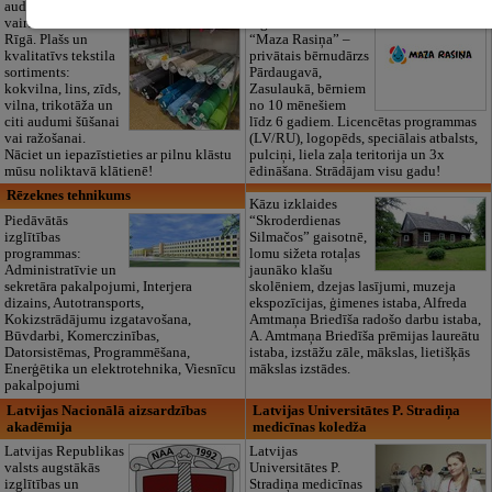
audumu outlet un
Pirmsskolas
vairumtirdzniecība
izglītības iestāde
Rīgā. Plašs un
“Maza Rasiņa” –
kvalitatīvs tekstila
privātais bērnudārzs
sortiments:
Pārdaugavā,
kokvilna, lins, zīds,
Zasulaukā, bērniem
vilna, trikotāža un
no 10 mēnešiem
citi audumi šūšanai
līdz 6 gadiem. Licencētas programmas
vai ražošanai.
(LV/RU), logopēds, speciālais atbalsts,
Nāciet un iepazīstieties ar pilnu klāstu
pulciņi, liela zaļa teritorija un 3x
mūsu noliktavā klātienē!
ēdināšana. Strādājam visu gadu!
Rēzeknes tehnikums
Kāzu izklaides
Piedāvātās
“Skroderdienas
izglītības
Silmačos” gaisotnē,
programmas:
lomu sižeta rotaļas
Administratīvie un
jaunāko klašu
sekretāra pakalpojumi, Interjera
skolēniem, dzejas lasījumi, muzeja
dizains, Autotransports,
ekspozīcijas, ģimenes istaba, Alfreda
Kokizstrādājumu izgatavošana,
Amtmaņa Briedīša radošo darbu istaba,
Būvdarbi, Komerczinības,
A. Amtmaņa Briedīša prēmijas laureātu
Datorsistēmas, Programmēšana,
istaba, izstāžu zāle, mākslas, lietišķās
Enerģētika un elektrotehnika, Viesnīcu
mākslas izstādes.
pakalpojumi
Latvijas Nacionālā aizsardzības
Latvijas Universitātes P. Stradiņa
akadēmija
medicīnas koledža
Latvijas Republikas
Latvijas
valsts augstākās
Universitātes P.
izglītības un
Stradiņa medicīnas