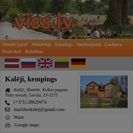
Meklēt kartē
Meklētājs
Katalogs
Sludinājumi
Lasītava
Mani dati
Reklāma
Kalēji, kempings
Kalēji, Mazirbe, Kolkas pagasts,
Talsu novads, Latvija, LV-3275
(+371) 28829474
mazirbeskaleji@gmail.com
Waze
Google maps