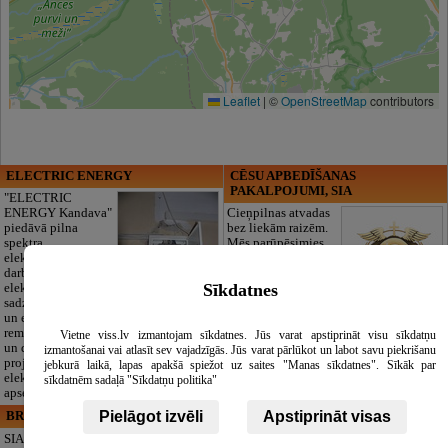
Leaflet
|
©
OpenStreetMap
contributors
ELECTRIC ENERGY
CĒSU APBEDĪŠANAS
PAKALPOJUMI, SIA
"ELECTRIC
ENERGY Kandava"
Cieņpilnas atvadas
piedāvā pilna
bez liekām raizēm.
spektra
Mēs parūpēsimies
elektromontāžas
par visu — no
darbus,
pilnas bēru
Sīkdatnes
elektroinstalācijas,
organizēšanas un
sadzīves tehnikas
dokumentu
un elektronikas
noformēšanas līdz transportam un
remontu, vājstrāvas
piederumiem. Pieejami 24/7.
Vietne viss.lv izmantojam sīkdatnes. Jūs varat apstiprināt visu sīkdatņu
un drošības sistēmu izbūvi, kā arī
Piedāvājam arī kvalitatīvas, autentiskas
izmantošanai vai atlasīt sev vajadzīgās. Jūs varat pārlūkot un labot savu piekrišanu
projektēšanu, mērījumus un
tautiskās segas aizgājēja piemiņas
jebkurā laikā, lapas apakšā spiežot uz saites "Manas sīkdatnes". Sīkāk par
elektrosaimniecības drošības riskus
godināšanai.
sīkdatnēm sadaļā "Sīkdatņu politika"
apsekošanu.
Pielāgot izvēli
Apstiprināt visas
BRISTOLS ES, SIA
Maza Rasiņa, privātā pirmsskolas
izglītības iestāde
SIA "Bristols ES"