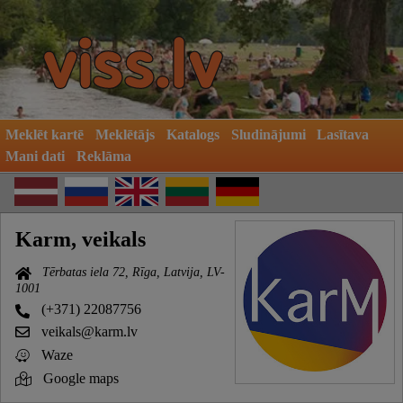
Meklēt kartē
Meklētājs
Katalogs
Sludinājumi
Lasītava
Mani dati
Reklāma
Karm, veikals
Tērbatas iela 72, Rīga, Latvija, LV-
1001
(+371) 22087756
veikals@karm.lv
Waze
Google maps