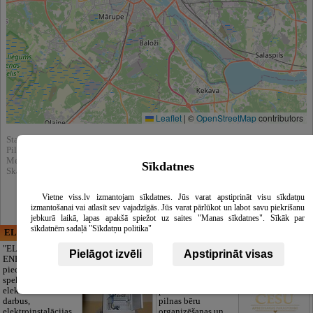
Leaflet
|
©
OpenStreetMap
contributors
Statistika:
Pilnībā apskatīts : 7810
Meklēšnas rezultātos parādīts : 81672
Sīkdatnes
Skatīt arī katalogā :
Sadzīves tehnika
Vietne viss.lv izmantojam sīkdatnes. Jūs varat apstiprināt visu sīkdatņu
izmantošanai vai atlasīt sev vajadzīgās. Jūs varat pārlūkot un labot savu piekrišanu
jebkurā laikā, lapas apakšā spiežot uz saites "Manas sīkdatnes". Sīkāk par
sīkdatnēm sadaļā "Sīkdatņu politika"
ELECTRIC ENERGY
CĒSU APBEDĪŠANAS
PAKALPOJUMI, SIA
"ELECTRIC
Pielāgot izvēli
Apstiprināt visas
ENERGY Kandava"
Cieņpilnas atvadas
piedāvā pilna
bez liekām raizēm.
spektra
Mēs parūpēsimies
elektromontāžas
par visu — no
darbus,
pilnas bēru
elektroinstalācijas,
organizēšanas un