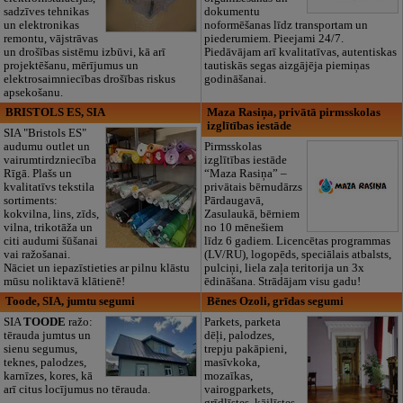
sadzīves tehnikas
dokumentu
un elektronikas
noformēšanas līdz transportam un
remontu, vājstrāvas
piederumiem. Pieejami 24/7.
un drošības sistēmu izbūvi, kā arī
Piedāvājam arī kvalitatīvas, autentiskas
projektēšanu, mērījumus un
tautiskās segas aizgājēja piemiņas
elektrosaimniecības drošības riskus
godināšanai.
apsekošanu.
BRISTOLS ES, SIA
Maza Rasiņa, privātā pirmsskolas
izglītības iestāde
SIA "Bristols ES"
audumu outlet un
Pirmsskolas
vairumtirdzniecība
izglītības iestāde
Rīgā. Plašs un
“Maza Rasiņa” –
kvalitatīvs tekstila
privātais bērnudārzs
sortiments:
Pārdaugavā,
kokvilna, lins, zīds,
Zasulaukā, bērniem
vilna, trikotāža un
no 10 mēnešiem
citi audumi šūšanai
līdz 6 gadiem. Licencētas programmas
vai ražošanai.
(LV/RU), logopēds, speciālais atbalsts,
Nāciet un iepazīstieties ar pilnu klāstu
pulciņi, liela zaļa teritorija un 3x
mūsu noliktavā klātienē!
ēdināšana. Strādājam visu gadu!
Toode, SIA, jumtu segumi
Bēnes Ozoli, grīdas segumi
SIA
TOODE
ražo:
Parkets, parketa
tērauda jumtus un
dēļi, palodzes,
sienu segumus,
trepju pakāpieni,
teknes, palodzes,
masīvkoka,
karnīzes, kores, kā
mozaīkas,
arī citus locījumus no tērauda.
vairogparkets,