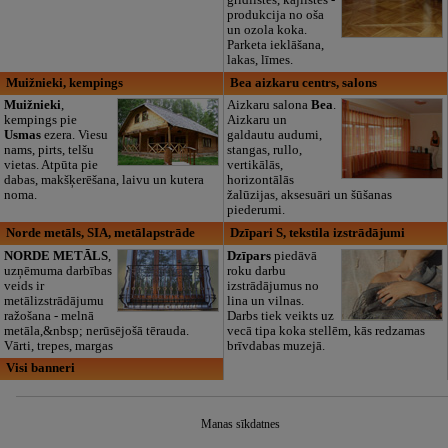
grīdlīstes, kājlīstes -
produkcija no oša
un ozola koka.
Parketa ieklāšana,
lakas, līmes.
Muižnieki, kempings
Bea aizkaru centrs, salons
Muižnieki
,
Aizkaru salona
Bea
.
kempings pie
Aizkaru un
Usmas
ezera. Viesu
galdautu audumi,
nams, pirts, telšu
stangas, rullo,
vietas. Atpūta pie
vertikālās,
dabas, makšķerēšana, laivu un kutera
horizontālās
noma.
žalūzijas, aksesuāri un šūšanas
piederumi.
Norde metāls, SIA, metālapstrāde
Dzīpari S, tekstila izstrādājumi
NORDE METĀLS
,
Dzīpars
piedāvā
uzņēmuma darbības
roku darbu
veids ir
izstrādājumus no
metālizstrādājumu
lina un vilnas.
ražošana - melnā
Darbs tiek veikts uz
metāla,&nbsp; nerūsējošā tērauda.
vecā tipa koka stellēm, kās redzamas
Vārti, trepes, margas
brīvdabas muzejā.
Visi banneri
Manas sīkdatnes