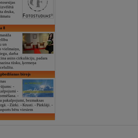
tosesijas
 izvēlētā
ta druka,
rāmatu
a 8
masāža
elību
ju un
bo vielmaiņu,
iegu, darba
icina asins cirkulāciju, padara
mazina tūsku, ķermeņa
celulītu.
apbedīšanas birojs
rmas
ājums: -
kalpojumi -
rmēšana. -
a pakalpojumi, bezmaksas
. - Zārki. - Krusti. - Pārklāji. -
nsports bēru viesiem