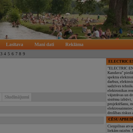
Lasītava
Mani dati
Reklāma
3
4
5
6
7
8
9
ELECTRIC 
"ELECTRIC E
Kandava" piedā
spektra elektro
darbus, elektroi
sadzīves tehnik
elektronikas re
vājstrāvas un d
Sludinājumi
sistēmu izbūvi, 
projektēšanu, 
elektrosaimniec
drošības riskus
CĒSU APBED
Cieņpilnas atva
liekām raizēm.