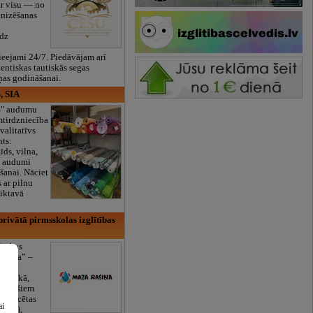
ar visu — no
anizēšanas
īdz
eejami 24/7. Piedāvājam arī
tentiskas tautiskās segas
ņas godināšanai.
, SIA
ES" audumu
mtirdzniecība
valitatīvs
nts:
īds, vilna,
ti audumi
šanai. Nāciet
s ar pilnu
iktavā
rivātā pirmsskolas izglītības
lītības
Rasiņa” –
dārzs
sulaukā,
 mēnešiem
Licencētas
ai
V/RU),