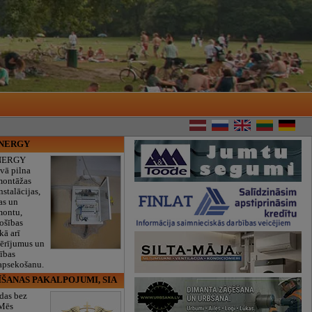
ENERGY
NERGY
vā pilna
montāžas
nstalācijas,
as un
montu,
rošības
kā arī
mērījumus un
ības
 apsekošanu.
ĪŠANAS PAKALPOJUMI, SIA
das bez
 Mēs