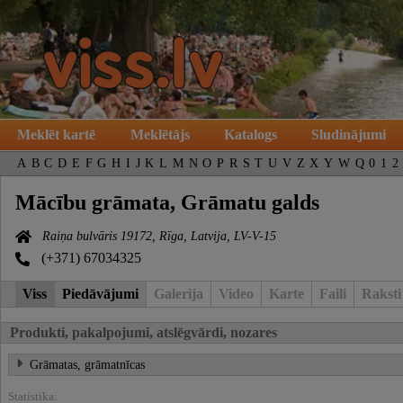
Meklēt kartē
Meklētājs
Katalogs
Sludinājumi
A
B
C
D
E
F
G
H
I
J
K
L
M
N
O
P
R
S
T
U
V
Z
X
Y
W
Q
0
1
2
Mācību grāmata, Grāmatu galds
Raiņa bulvāris 19172, Rīga, Latvija, LV-V-15
(+371) 67034325
Viss
Piedāvājumi
Galerija
Video
Karte
Faili
Raksti
Produkti, pakalpojumi, atslēgvārdi, nozares
Grāmatas, grāmatnīcas
Statistika: