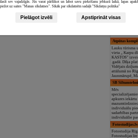
tlasīt sev vajadzīgās. Jūs varat pārlūkot un labot savu piekrišanu jebkurā laikā, lapas apak
logopēds, speciā
piežot uz saites "Manas sīkdatnes". Sīkāk par sīkdatnēm sadaļā "Sīkdatņu politika"
teritorija un 3
LD apartamen
Pielāgot izvēli
Apstiprināt visas
Laipni lūdzam!
Atpūtas komple
Lauku tūrisma u
vieta „ Karpu d
KASTOS” izvei
.gadā. Dīķa plat
Vidējais dziļum
attālumā no Rīga
Jaunmārupē, M
SB Siltumtehni
Mēs
specializējamie
apkures iekārtu
mazumtirdzniecī
individuālu pi
sadarbības part
individuālie pas
Fotostudijas.lv
Fotostudija Rīg
Fotostudijas īre