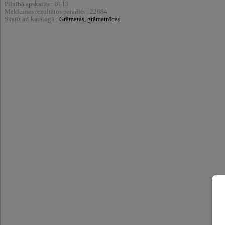
Pilnībā apskatīts : 8113
Meklēšnas rezultātos parādīts : 22684
Skatīt arī katalogā :
Grāmatas, grāmatnīcas