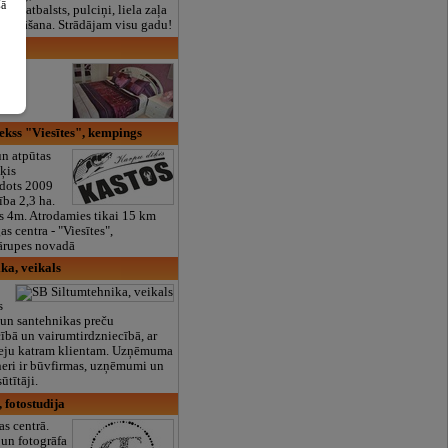
šā
lais atbalsts, pulciņi, liela zaļa
x ēdināšana. Strādājam visu gadu!
ti
kss "Viesītes", kempings
n atpūtas
īķis
dots 2009
ība 2,3 ha.
s 4m. Atrodamies tikai 15 km
s centra - "Viesītes",
ārupes novadā
ka, veikals
s
 un santehnikas preču
bā un vairumtirdzniecībā, ar
eeju katram klientam. Uzņēmuma
neri ir būvfirmas, uzņēmumi un
ūtītāji.
, fotostudija
as centrā.
 un fotogrāfa