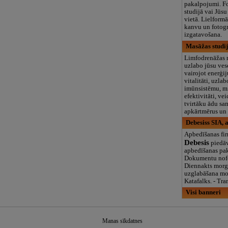
pakalpojumi. Fo
studijā vai Jūsu
vietā. Lielformā
kanvu un fotog
izgatavošana.
Masāžas studij
Limfodrenāžas 
uzlabo jūsu ves
vairojot enerģi
vitalitāti, uzla
imūnsistēmu, m
efektivitāti, ve
tvirtāku ādu sa
apkārtmērus un 
Debesiss SIA, 
Apbedīšanas fi
Debesis
piedāv
apbedīšanas pa
Dokumentu nofo
Diennakts morg
uzglabāšana morgā
Katafalks. - Tra
Visi banneri
Manas sīkdatnes