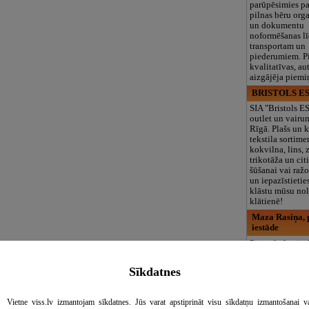
parūpēsimies p
pilnas bēru org
un dokumentu
noformēšanas l
transportam un
piederumiem. Pi
kvalitatīvas, au
aizgājēja piemi
BRISTOLS ES
SIA "Bristols 
outlet un vairu
Rīgā. Plašs un k
tekstila sortime
kokvilna, lins, z
trikotāža un ci
šūšanai vai ražo
un iepazīstietie
klāstu mūsu nol
klātienē!
Maza Rasiņa, p
iestāde
Pirmsskolas izg
iestāde “Maza 
privātais bērnu
Sīkdatnes
Pārdaugavā, Za
bērniem no 10
līdz 6 gadiem. 
Vietne viss.lv izmantojam sīkdatnes. Jūs varat apstiprināt visu sīkdatņu izmantošanai v
programmas (L