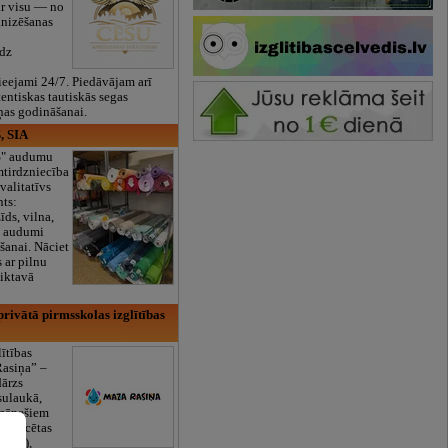
ar visu — no
anizēšanas
īdz
eejami 24/7. Piedāvājam arī
tentiskas tautiskās segas
ņas godināšanai.
, SIA
ES" audumu
mtirdzniecība
valitatīvs
nts:
īds, vilna,
ti audumi
šanai. Nāciet
s ar pilnu
iktavā
rivātā pirmsskolas izglītības
lītības
Rasiņa” –
dārzs
sulaukā,
 mēnešiem
Licencētas
V/RU),