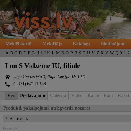
Meklēt kartē
Meklētājs
Katalogs
Sludinājumi
A
B
C
D
E
F
G
H
I
J
K
L
M
N
O
P
R
S
T
U
V
Z
X
Y
W
Q
0
1
2
I un S Vidzeme IU, filiāle
Jāņa Grestes iela 3, Rīga, Latvija, LV-1021
(+371) 67171386
Viss
Piedāvājumi
Galerija
Video
Karte
Faili
Raksti
Produkti, pakalpojumi, atslēgvārdi, nozares
Autoskolas
Statistika: