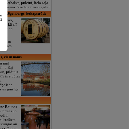
lais atbalsts, pulciņi, liela zaļa
x ēdināšana. Strādājam visu gadu!
nis Lēgenbergs, kokapstrāde
ai
šā
virtuvei,
rzam, kā arī
sākot no
 un
ot ar
aunu un
ildīties
s, viesu nams
ur maļ
ilnu, šuj
us, pildītus
ktīvās atpūtas
,
kšņošana
s un garšīga
tne
Raunas
as formas un
odi ir
bilstošiem
sturīgas arī
ara spīdumu