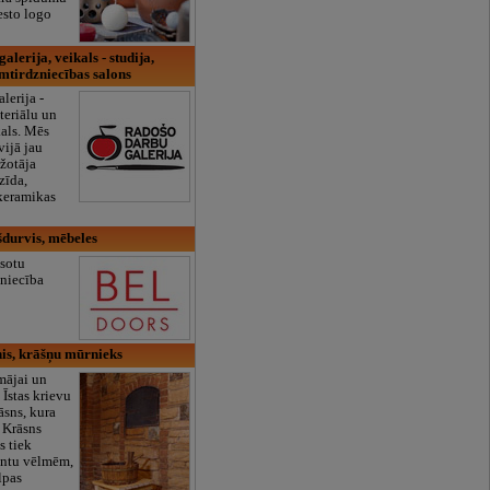
esto logo
lerija, veikals - studija,
umtirdzniecības salons
lerija -
teriālu un
als. Mēs
ijā jau
žotāja
zīda,
, keramikas
šdurvis, mēbeles
āsotu
zniecība
is, krāšņu mūrnieks
 mājai un
 Īstas krievu
rāsns, kura
. Krāsns
s tiek
entu vēlmēm,
lpas