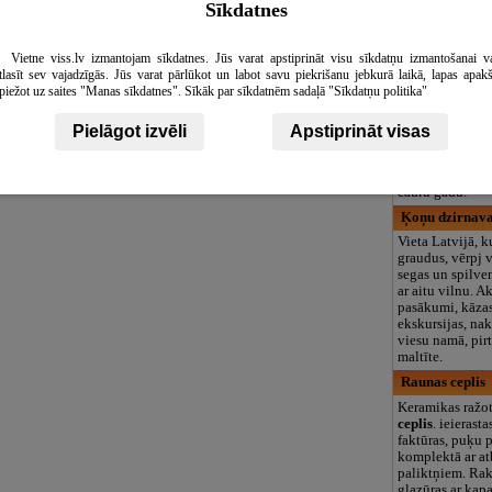
Sīkdatnes
logopēds, speciā
teritorija un 3
Amatnieks Dai
Vietne viss.lv izmantojam sīkdatnes. Jūs varat apstiprināt visu sīkdatņu izmantošanai v
tlasīt sev vajadzīgās. Jūs varat pārlūkot un labot savu piekrišanu jebkurā laikā, lapas apak
Piederumi Jūsu 
piežot uz saites "Manas sīkdatnes". Sīkāk par sīkdatnēm sadaļā "Sīkdatņu politika"
mājai, pirtij, dā
visam pārējam, 
koka lāpstiņām
Pielāgot izvēli
Apstiprināt visas
karotītēm, beidz
pārvietojamu s
mucu, kurā var s
cauru gadu.
Ķoņu dzirnava
Vieta Latvijā, k
graudus, vērpj v
segas un spilven
ar aitu vilnu. A
pasākumi, kāzas
ekskursijas, na
viesu namā, pirt
maltīte.
Raunas ceplis
Keramikas ražo
ceplis
. ieierast
faktūras, puķu p
komplektā ar at
paliktņiem. Rak
glazūras ar kap