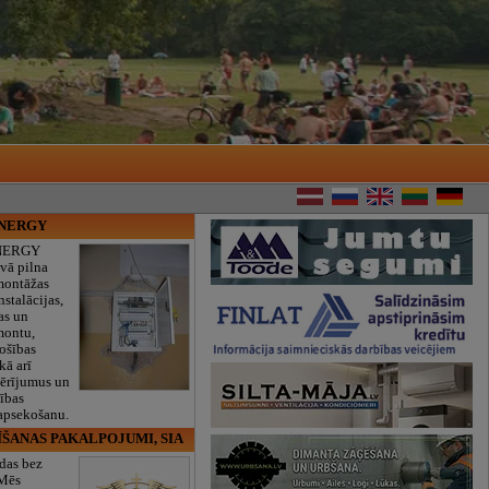
ENERGY
NERGY
vā pilna
montāžas
nstalācijas,
as un
montu,
rošības
kā arī
mērījumus un
ības
 apsekošanu.
ĪŠANAS PAKALPOJUMI, SIA
das bez
 Mēs