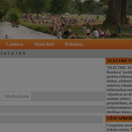
Lasītava
Mani dati
Reklāma
3
4
5
6
7
8
9
ELECTRIC 
"ELECTRIC E
Kandava" piedā
spektra elektro
darbus, elektroi
sadzīves tehnik
elektronikas re
vājstrāvas un d
Sludinājumi
sistēmu izbūvi, 
projektēšanu, 
elektrosaimniec
drošības riskus
CĒSU APBED
Cieņpilnas atva
liekām raizēm.