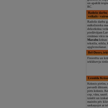
un apakšā iespi
RC.
Radošo darbu ga
veikals - vair
Radošo darbu ga
mākslinieku ma
dekorkrāsu veik
piedāvājam Latv
zināmas vācu ra
Marabu
krāsas 
tekstila, stikla
apgleznošanai.
Bel-Doors, iek
Finierētu un kr
iekšdurvju tird
Leonīda Krāsn
Krāsnis pirtīm,
pavardi dārzam.
pirts krāsnis. K
cep, vāra, sautē
izmēri un izskat
mainīts pēc kli
saskaņojot ar te