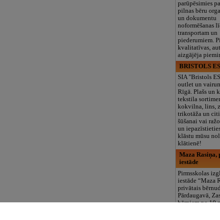
parūpēsimies p
pilnas bēru org
un dokumentu
noformēšanas l
transportam un
piederumiem. Pi
kvalitatīvas, au
aizgājēja piemi
BRISTOLS ES
SIA "Bristols 
outlet un vairu
Rīgā. Plašs un k
tekstila sortime
kokvilna, lins, z
trikotāža un ci
šūšanai vai ražo
un iepazīstietie
klāstu mūsu nol
klātienē!
Maza Rasiņa, p
iestāde
Pirmsskolas izg
iestāde “Maza 
privātais bērnu
Pārdaugavā, Za
bērniem no 10
līdz 6 gadiem. 
programmas (L