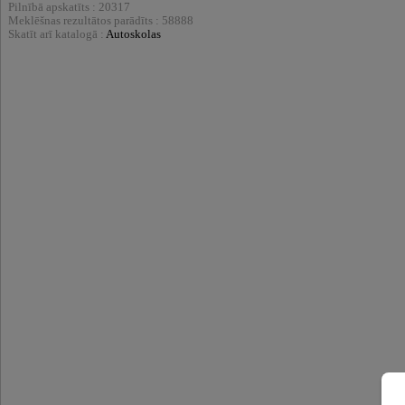
Pilnībā apskatīts : 20317
Meklēšnas rezultātos parādīts : 58888
Skatīt arī katalogā :
Autoskolas