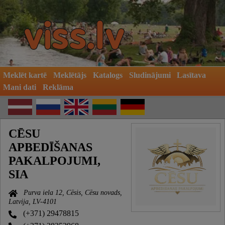
Meklēt kartē
Meklētājs
Katalogs
Sludinājumi
Lasītava
Mani dati
Reklāma
CĒSU
APBEDĪŠANAS
PAKALPOJUMI,
SIA
Purva iela 12, Cēsis, Cēsu novads,
Latvija, LV-4101
(+371) 29478815