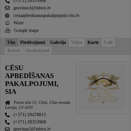
(+371) 28353968
gravinas3@inbox.lv
cesuapbedisanaspakalpojumi.viss.lv
Waze
Google maps
Viss
Piedāvājumi
Galerija
Video
Karte
Faili
Raksti
Sludinājumi
CĒSU
APBEDĪŠANAS
PAKALPOJUMI,
SIA
Purva iela 12, Cēsis, Cēsu novads,
Latvija, LV-4101
(+371) 29478815
(+371) 28353968
gravinas3@inbox.lv