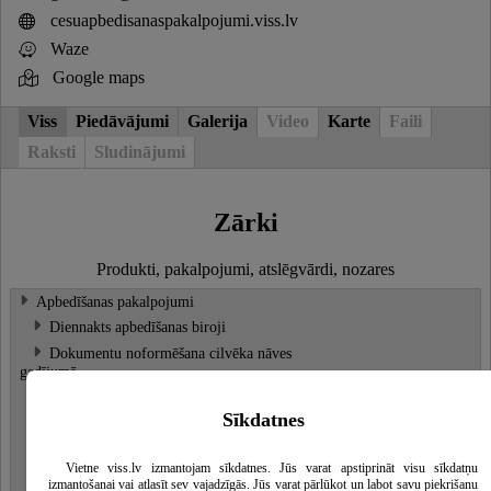
cesuapbedisanaspakalpojumi.viss.lv
Waze
Google maps
Viss
Piedāvājumi
Galerija
Video
Karte
Faili
Raksti
Sludinājumi
Zārki
Produkti, pakalpojumi, atslēgvārdi, nozares
Apbedīšanas pakalpojumi
Diennakts apbedīšanas biroji
Dokumentu noformēšana cilvēka nāves
gadījumā
Katafalki, katafalku pakalpojumi
Sīkdatnes
Kremācija, krematorija pakalpojumi
Apbedīšanas un rituālie piederumi
Vietne viss.lv izmantojam sīkdatnes. Jūs varat apstiprināt visu sīkdatņu
Zārki
izmantošanai vai atlasīt sev vajadzīgās. Jūs varat pārlūkot un labot savu piekrišanu