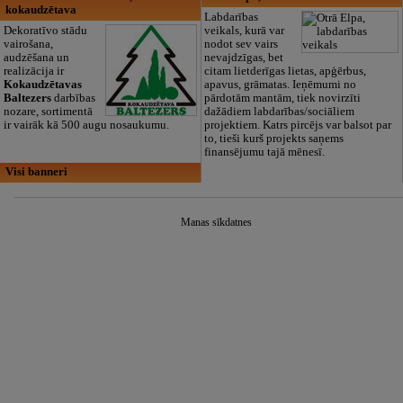
kokaudzētava
Labdarības
Dekoratīvo stādu
veikals, kurā var
vairošana,
nodot sev vairs
audzēšana un
nevajdzīgas, bet
realizācija ir
citam lietderīgas lietas, apģērbus,
Kokaudzētavas
apavus, grāmatas. Ieņēmumi no
Baltezers
darbības
pārdotām mantām, tiek novirzīti
nozare, sortimentā
dažādiem labdarības/sociāliem
ir vairāk kā 500 augu nosaukumu.
projektiem. Katrs pircējs var balsot par
to, tieši kurš projekts saņems
finansējumu tajā mēnesī.
Visi banneri
Manas sīkdatnes