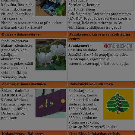
sortiments:
Pārdaugavā,
kokvilna, lins, zīds,
Zasulaukā, bērniem
vilna, trikotāža un
no 10 mēnešiem
citi audumi šūšanai
līdz 6 gadiem. Licencētas programmas
vai ražošanai.
(LV/RU), logopēds, speciālais atbalsts,
Nāciet un iepazīstieties ar pilnu klāstu
pulciņi, liela zaļa teritorija un 3x
mūsu noliktavā klātienē!
ēdināšana. Strādājam visu gadu!
Baižas, stādaudzētava
Jaunķemeri, kūrorta rehabilitācijas
centrs
Stādu audzētava
Baižas
. Ziemcietes,
Jaunķemeri
-
graudzāles, kapu
veselība no dabas!
stādījumi,
Jaunākās fizikālās terapijas metodes,
akmensdārzi,
fizioterapija, ergoterapija,
vasaras puķes, stādi
osteorefleksoterapija, balneoterapija.
balkoniem. 700
veidu un šķirņu
ziemciešu stādi.
Zarumi, šūšanas darbnīca
Robežnieki kokaudzētava
Šūšanas darbnīca
Plašs skujkoku,
ZARUMI
. Apģērbu
lapu koku, krūmu
šūšana, izšūšana,
un ziemciešu puķu
labošana. Logo un
stādu sortiments.
karogu izšūšana.
130 dažādu krāsu,
Darba apģērbi,
formu skujkoku,
priekšauti.
250 lapu koku un
krūmu nosaukumi,
kā arī ap 200 ziemciešu puķes.
Kokaudzētava Baltezers,
Otrā Elpa, labdarības veikals