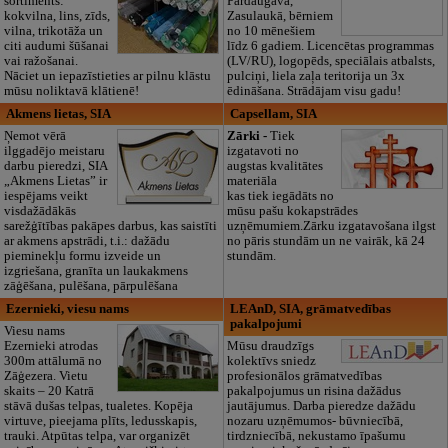
sortiments:
Pārdaugavā,
kokvilna, lins, zīds,
Zasulaukā, bērniem
vilna, trikotāža un
no 10 mēnešiem
citi audumi šūšanai
līdz 6 gadiem. Licencētas programmas
vai ražošanai.
(LV/RU), logopēds, speciālais atbalsts,
Nāciet un iepazīstieties ar pilnu klāstu
pulciņi, liela zaļa teritorija un 3x
mūsu noliktavā klātienē!
ēdināšana. Strādājam visu gadu!
Akmens lietas, SIA
Capsellam, SIA
Ņemot vērā
Zārki -
Tiek
ilggadējo meistaru
izgatavoti no
darbu pieredzi, SIA
augstas kvalitātes
„Akmens Lietas” ir
materiāla
iespējams veikt
kas tiek iegādāts no
visdažādākās
mūsu pašu kokapstrādes
sarežģītības pakāpes darbus, kas saistīti
uzņēmumiem.Zārku izgatavošana ilgst
ar akmens apstrādi, t.i.: dažādu
no pāris stundām un ne vairāk, kā 24
pieminekļu formu izveide un
stundām.
izgriešana, granīta un laukakmens
zāģēšana, pulēšana, pārpulēšana
Ezernieki, viesu nams
LEAnD, SIA, grāmatvedības
pakalpojumi
Viesu nams
Ezernieki atrodas
Mūsu draudzīgs
300m attālumā no
kolektīvs sniedz
Zāģezera. Vietu
profesionālos grāmatvedības
skaits – 20 Katrā
pakalpojumus un risina dažādus
stāvā dušas telpas, tualetes. Kopēja
jautājumus. Darba pieredze dažādu
virtuve, pieejama plīts, ledusskapis,
nozaru uzņēmumos- būvniecībā,
trauki. Atpūtas telpa, var organizēt
tirdzniecībā, nekustamo īpašumu