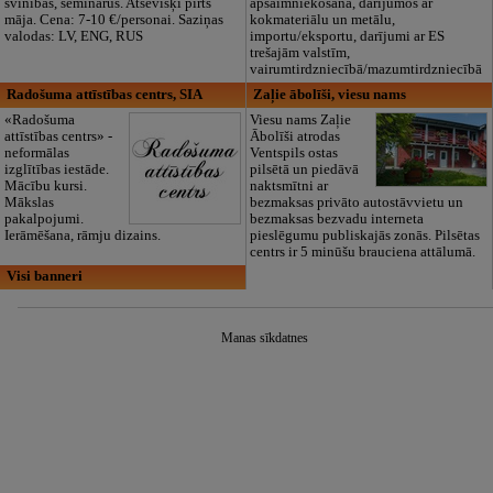
svinības, seminārus. Atsevišķi pirts
apsaimniekošanā, darījumos ar
māja. Cena: 7-10 €/personai. Saziņas
kokmateriālu un metālu,
valodas: LV, ENG, RUS
importu/eksportu, darījumi ar ES
trešajām valstīm,
vairumtirdzniecībā/mazumtirdzniecībā
Radošuma attīstības centrs, SIA
Zaļie ābolīši, viesu nams
«Radošuma
Viesu nams Zaļie
attīstības centrs» -
Ābolīši atrodas
neformālas
Ventspils ostas
izglītības iestāde.
pilsētā un piedāvā
Mācību kursi.
naktsmītni ar
Mākslas
bezmaksas privāto autostāvvietu un
pakalpojumi.
bezmaksas bezvadu interneta
Ierāmēšana, rāmju dizains.
pieslēgumu publiskajās zonās. Pilsētas
centrs ir 5 minūšu brauciena attālumā.
Visi banneri
Manas sīkdatnes