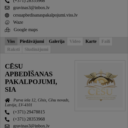
(+371) 28353968
gravinas3@inbox.lv
cesuapbedisanaspakalpojumi.viss.lv
Waze
Google maps
Viss
Piedāvājumi
Galerija
Video
Karte
Faili
Raksti
Sludinājumi
CĒSU
APBEDĪŠANAS
PAKALPOJUMI,
SIA
Purva iela 12, Cēsis, Cēsu novads,
Latvija, LV-4101
(+371) 29478815
(+371) 28353968
gravinas3@inbox.lv