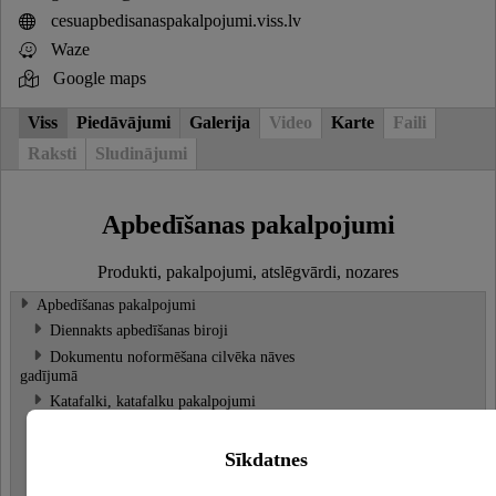
cesuapbedisanaspakalpojumi.viss.lv
Waze
Google maps
Viss
Piedāvājumi
Galerija
Video
Karte
Faili
Raksti
Sludinājumi
Apbedīšanas pakalpojumi
Produkti, pakalpojumi, atslēgvārdi, nozares
Apbedīšanas pakalpojumi
Diennakts apbedīšanas biroji
Dokumentu noformēšana cilvēka nāves
gadījumā
Katafalki, katafalku pakalpojumi
Kremācija, krematorija pakalpojumi
Apbedīšanas un rituālie piederumi
Sīkdatnes
Zārki