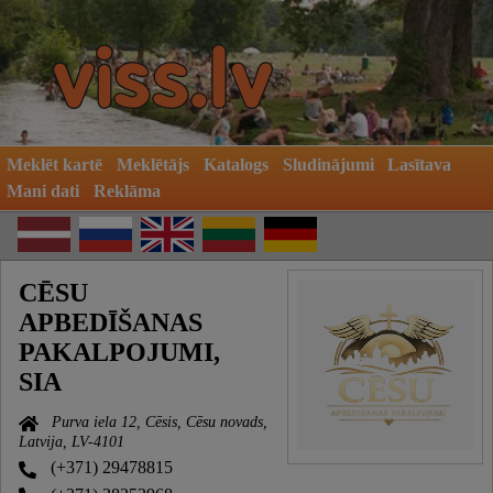
Meklēt kartē
Meklētājs
Katalogs
Sludinājumi
Lasītava
Mani dati
Reklāma
CĒSU
APBEDĪŠANAS
PAKALPOJUMI,
SIA
Purva iela 12, Cēsis, Cēsu novads,
Latvija, LV-4101
(+371) 29478815