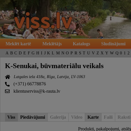
Meklēt kartē
Meklētājs
Katalogs
Sludinājumi
A
B
C
D
E
F
G
H
I
J
K
L
M
N
O
P
R
S
T
U
V
Z
X
Y
W
Q
0
1
2
K-Senukai, būvmateriālu veikals
Latgales iela 418a, Rīga, Latvija, LV-1063
(+371) 66778876
klientuserviss@k-rauta.lv
Viss
Piedāvājumi
Galerija
Video
Karte
Faili
Raksti
Produkti, pakalpojumi, atslē