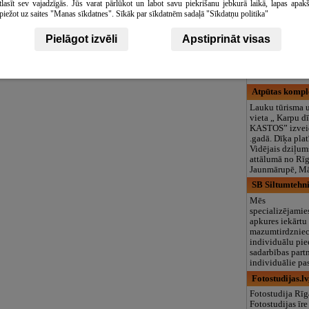
tlasīt sev vajadzīgās. Jūs varat pārlūkot un labot savu piekrišanu jebkurā laikā, lapas apak
logopēds, speciā
piežot uz saites "Manas sīkdatnes". Sīkāk par sīkdatnēm sadaļā "Sīkdatņu politika"
teritorija un 3
LD apartamen
Pielāgot izvēli
Apstiprināt visas
Laipni lūdzam!
Atpūtas komple
Lauku tūrisma u
vieta „ Karpu d
KASTOS” izvei
.gadā. Dīķa plat
Vidējais dziļum
attālumā no Rīga
Jaunmārupē, M
SB Siltumtehni
Mēs
specializējamie
apkures iekārtu
mazumtirdzniecī
individuālu pi
sadarbības part
individuālie pas
Fotostudijas.lv
Fotostudija Rīg
Fotostudijas īre