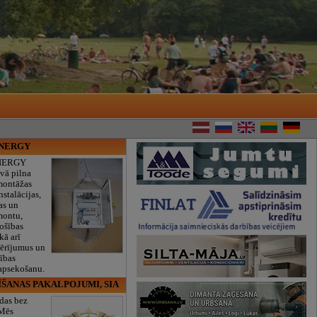
ENERGY
NERGY
vā pilna
montāžas
nstalācijas,
as un
montu,
rošības
kā arī
mērījumus un
ības
 apsekošanu.
ĪŠANAS PAKALPOJUMI, SIA
das bez
 Mēs