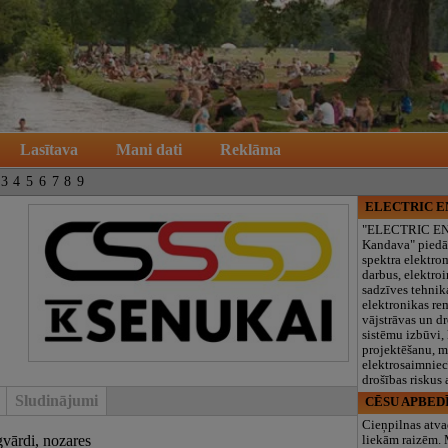
Lasītava
Mani dati
Reklāma
3
4
5
6
7
8
9
ELECTRIC 
"ELECTRIC E
Kandava" piedā
spektra elektro
darbus, elektroi
sadzīves tehnik
elektronikas re
vājstrāvas un d
sistēmu izbūvi, 
projektēšanu, 
elektrosaimniec
drošības riskus
Sludinājumi
CĒSU APBED
Cieņpilnas atva
gvārdi, nozares
liekām raizēm.