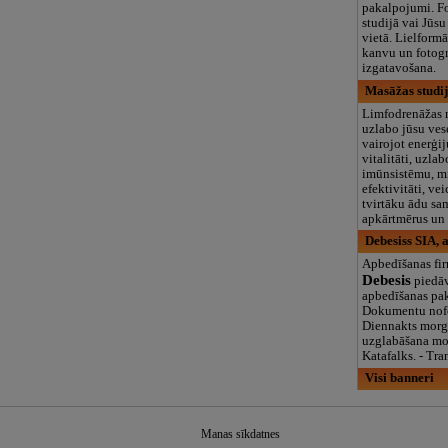
pakalpojumi. Fo
studijā vai Jūsu
vietā. Lielformā
kanvu un fotog
izgatavošana.
Masāžas studij
Limfodrenāžas 
uzlabo jūsu ves
vairojot enerģi
vitalitāti, uzla
imūnsistēmu, m
efektivitāti, ve
tvirtāku ādu sa
apkārtmērus un 
Debesiss SIA, 
Apbedīšanas fi
Debesis
piedāv
apbedīšanas pa
Dokumentu nofo
Diennakts morg
uzglabāšana morgā
Katafalks. - Tra
Visi banneri
Manas sīkdatnes