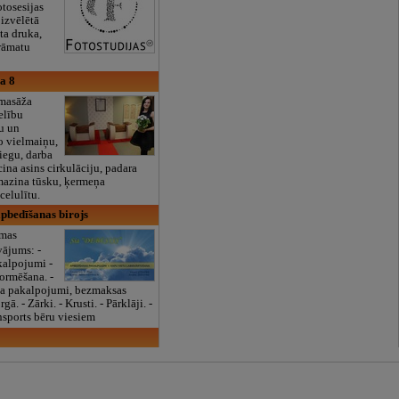
tosesijas
 izvēlētā
ta druka,
rāmatu
a 8
masāža
elību
ju un
bo vielmaiņu,
iegu, darba
icina asins cirkulāciju, padara
mazina tūsku, ķermeņa
celulītu.
apbedīšanas birojs
rmas
ājums: -
kalpojumi -
rmēšana. -
a pakalpojumi, bezmaksas
. - Zārki. - Krusti. - Pārklāji. -
nsports bēru viesiem