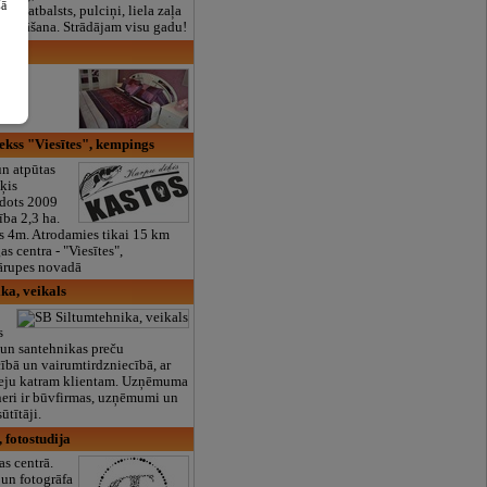
šā
lais atbalsts, pulciņi, liela zaļa
x ēdināšana. Strādājam visu gadu!
ti
kss "Viesītes", kempings
n atpūtas
īķis
dots 2009
ība 2,3 ha.
s 4m. Atrodamies tikai 15 km
s centra - "Viesītes",
ārupes novadā
ka, veikals
s
 un santehnikas preču
bā un vairumtirdzniecībā, ar
eeju katram klientam. Uzņēmuma
neri ir būvfirmas, uzņēmumi un
ūtītāji.
, fotostudija
as centrā.
 un fotogrāfa