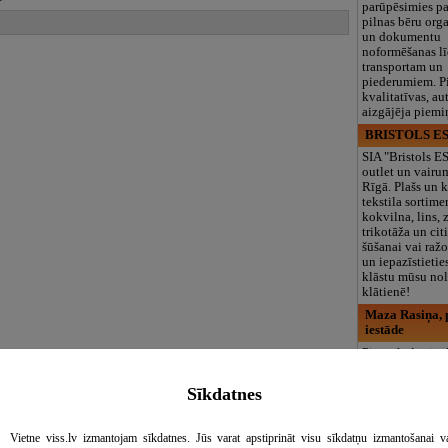
parūpēsimies p
pilnas bēru org
un dokumentu
noformēšanas l
transportam un
piederumiem. Pi
kvalitatīvas, au
aizgājēja piemi
BRISTOLS ES
SIA "Bristols 
outlet un vairu
Rīgā. Plašs un k
tekstila sortime
kokvilna, lins, z
trikotāža un ci
šūšanai vai ražo
un iepazīstietie
klāstu mūsu nol
klātienē!
Maza Rasiņa, p
iestāde
Pirmsskolas izg
iestāde “Maza 
privātais bērnu
Sīkdatnes
Pārdaugavā, Za
bērniem no 10
līdz 6 gadiem. 
Vietne viss.lv izmantojam sīkdatnes. Jūs varat apstiprināt visu sīkdatņu izmantošanai v
programmas (L