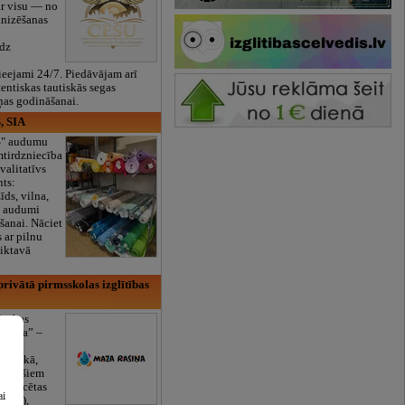
ar visu — no
anizēšanas
īdz
eejami 24/7. Piedāvājam arī
tentiskas tautiskās segas
ņas godināšanai.
, SIA
ES" audumu
mtirdzniecība
valitatīvs
nts:
īds, vilna,
ti audumi
šanai. Nāciet
s ar pilnu
iktavā
rivātā pirmsskolas izglītības
lītības
Rasiņa” –
dārzs
sulaukā,
 mēnešiem
Licencētas
ai
V/RU),