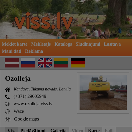
Meklēt kartē
Meklētājs
Katalogs
Sludinājumi
Lasītava
Mani dati
Reklāma
Ozolleja
Kandava, Tukuma novads, Latvija
(+371) 29605949
www.ozolleja.viss.lv
Waze
Google maps
Viss
Piedāvājumi
Galerija
Video
Karte
Faili