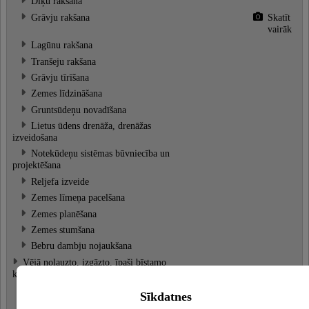
Dīķu rakšana
Grāvju rakšana
Skatīt
vairāk
Lagūnu rakšana
Tranšeju rakšana
Grāvju tīrīšana
Zemes līdzināšana
Gruntsūdeņu novadīšana
Lietus ūdens drenāža, drenāžas
izveidošana
Notekūdeņu sistēmas būvniecība un
projektēšana
Reljefa izveide
Zemes līmeņa pacelšana
Zemes planēšana
Zemes stumšana
Bebru dambju nojaukšana
Vējā nolauzto, izgāzto, īpaši bīstamo
koku novākšana
Bīstamo koku zāģēšana
Sīkdatnes
Krūmu trimmerēšana