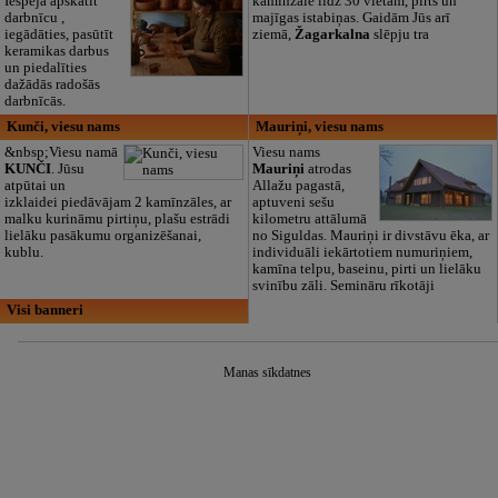
Iespēja apskatīt
kaminzāle līdz 30 vietām, pirts un
darbnīcu ,
majīgas istabiņas. Gaidām Jūs arī
iegādāties, pasūtīt
ziemā,
Žagarkalna
slēpju tra
keramikas darbus
un piedalīties
dažādās radošās
darbnīcās.
Kunči, viesu nams
Mauriņi, viesu nams
&nbsp;Viesu namā
Viesu nams
KUNČI
. Jūsu
Mauriņi
atrodas
atpūtai un
Allažu pagastā,
izklaidei piedāvājam 2 kamīnzāles, ar
aptuveni sešu
malku kurināmu pirtiņu, plašu estrādi
kilometru attālumā
lielāku pasākumu organizēšanai,
no Siguldas. Mauriņi ir divstāvu ēka, ar
kublu.
individuāli iekārtotiem numuriņiem,
kamīna telpu, baseinu, pirti un lielāku
svinību zāli. Semināru rīkotāji
Visi banneri
Manas sīkdatnes