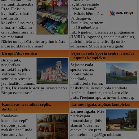
vairumtirdzniecība
izglītības iestāde
Rīgā. Plašs un
“Maza Rasiņa” –
kvalitatīvs tekstila
privātais bērnudārzs
sortiments:
Pārdaugavā,
kokvilna, lins, zīds,
Zasulaukā, bērniem
vilna, trikotāža un
no 10 mēnešiem
citi audumi šūšanai
līdz 6 gadiem. Licencētas programmas
vai ražošanai.
(LV/RU), logopēds, speciālais atbalsts,
Nāciet un iepazīstieties ar pilnu klāstu
pulciņi, liela zaļa teritorija un 3x
mūsu noliktavā klātienē!
ēdināšana. Strādājam visu gadu!
Bīriņu Pils, viesnīca
Sējas novada Sporta centrs, viesnīca
- atpūtas komplekss
Bīriņu pils
,
neogotikas
Sējas novada
arhitektūras pērle
sporta centrs
.
Vidzemē. Vieta
Sporta zāle ar
svinībām, viesnīca,
handbola,
jaunlaulāto numurs,
minifutbola, tenisa,
pirtis,
Dzirnavu krodziņš
, skaists parks
basketbola un volejbola standarta
Bīriņu ezera krastā.
izmēra laukumiem, trenažieru zāle,
pirts. Pieejams sporta inventārs.&nbsp;
Kandavas keramikas ceplis,
Laimes ligzda, atpūtas komplekss
darbnīca
Laimes ligzda
. Mēs
Kandavas
piedāvājam
keramikas ceplī
romantisku guļbūvi,
darbojās jaunā
skaistā Vidzemes
māksliniece Linda
ainavā, lauku pirti
Romanovska.
ar baseinu un garšīgu mielastu,