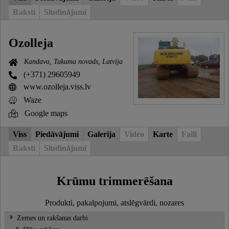
Raksti
Sludinājumi
Ozolleja
Kandava, Tukuma novads, Latvija
(+371) 29605949
www.ozolleja.viss.lv
Waze
Google maps
Viss
Piedāvājumi
Galerija
Video
Karte
Faili
Raksti
Sludinājumi
Krūmu trimmerēšana
Produkti, pakalpojumi, atslēgvārdi, nozares
Zemes un rakšanas darbi