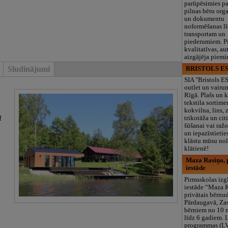
parūpēsimies p
pilnas bēru org
un dokumentu
noformēšanas l
transportam un
piederumiem. Pi
kvalitatīvas, au
aizgājēja piemi
Sludinājumi
BRISTOLS ES
SIA "Bristols 
outlet un vairu
Rīgā. Plašs un k
tekstila sortime
kokvilna, lins, z
1
trikotāža un ci
šūšanai vai ražo
un iepazīstietie
klāstu mūsu nol
klātienē!
Maza Rasiņa, p
iestāde
Pirmsskolas izg
iestāde “Maza 
privātais bērnu
Pārdaugavā, Za
bērniem no 10
līdz 6 gadiem. 
programmas (L