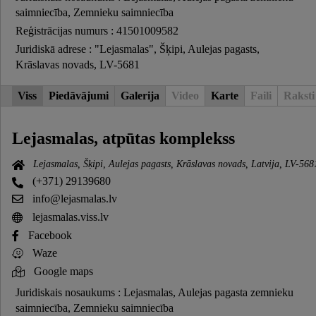
saimniecība, Zemnieku saimniecība
Reģistrācijas numurs : 41501009582
Juridiskā adrese : "Lejasmalas", Šķipi, Aulejas pagasts,
Krāslavas novads, LV-5681
Viss
Piedāvājumi
Galerija
Video
Karte
Faili
Raksti
Lejasmalas, atpūtas komplekss
Lejasmalas, Šķipi, Aulejas pagasts, Krāslavas novads, Latvija, LV-568
(+371) 29139680
info@lejasmalas.lv
lejasmalas.viss.lv
Facebook
Waze
Google maps
Juridiskais nosaukums : Lejasmalas, Aulejas pagasta zemnieku
saimniecība, Zemnieku saimniecība