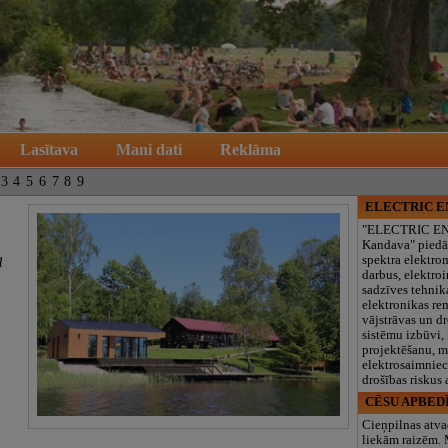
Lasītava
Mani dati
Reklāma
3
4
5
6
7
8
9
ELECTRIC 
"ELECTRIC E
Kandava" piedā
spektra elektro
1
darbus, elektroi
sadzīves tehnik
elektronikas re
vājstrāvas un d
sistēmu izbūvi, 
projektēšanu, 
elektrosaimniec
drošības riskus
CĒSU APBED
Cieņpilnas atva
liekām raizēm.