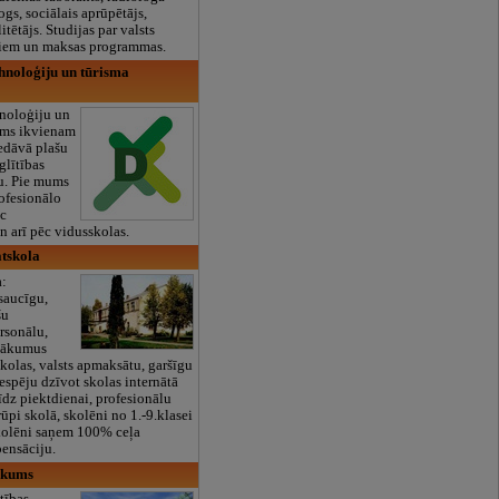
ogs, sociālais aprūpētājs,
itētājs. Studijas par valsts
ļiem un maksas programmas.
hnoloģiju un tūrisma
noloģiju un
ums ikvienam
edāvā plašu
glītības
u. Pie mums
rofesionālo
ēc
n arī pēc vidusskolas.
tskola
a:
tsaucīgu,
šu
rsonālu,
asākumus
skolas, valsts apmaksātu, garšīgu
espēju dzīvot skolas internātā
īdz piektdienai, profesionālu
ūpi skolā, skolēni no 1.-9.klasei
kolēni saņem 100% ceļa
ensāciju.
ikums