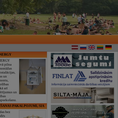
ENERGY
NERGY
vā pilna
montāžas
nstalācijas,
as un
montu,
rošības
kā arī
mērījumus un
ības
 apsekošanu.
ĪŠANAS PAKALPOJUMI, SIA
das bez
 Mēs