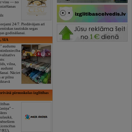
ar visu — no
anizēšanas
īdz
eejami 24/7. Piedāvājam arī
tentiskas tautiskās segas
ņas godināšanai.
, SIA
ES" audumu
mtirdzniecība
valitatīvs
nts:
īds, vilna,
ti audumi
šanai. Nāciet
s ar pilnu
iktavā
rivātā pirmsskolas izglītības
lītības
Rasiņa” –
dārzs
sulaukā,
 mēnešiem
Licencētas
V/RU),