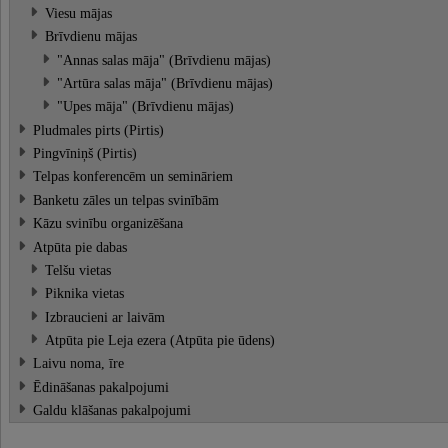
Viesu mājas
Brīvdienu mājas
"Annas salas māja" (Brīvdienu mājas)
"Artūra salas māja" (Brīvdienu mājas)
"Upes māja" (Brīvdienu mājas)
Pludmales pirts (Pirtis)
Pingvīniņš (Pirtis)
Telpas konferencēm un semināriem
Banketu zāles un telpas svinībām
Kāzu svinību organizēšana
Atpūta pie dabas
Telšu vietas
Piknika vietas
Izbraucieni ar laivām
Atpūta pie Leja ezera (Atpūta pie ūdens)
Laivu noma, īre
Ēdināšanas pakalpojumi
Galdu klāšanas pakalpojumi