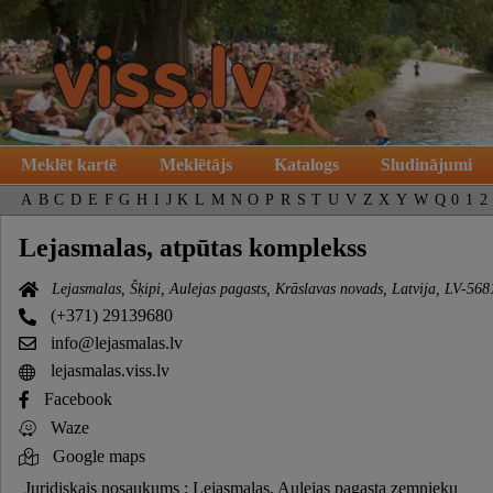
Meklēt kartē
Meklētājs
Katalogs
Sludinājumi
A
B
C
D
E
F
G
H
I
J
K
L
M
N
O
P
R
S
T
U
V
Z
X
Y
W
Q
0
1
2
Lejasmalas, atpūtas komplekss
Lejasmalas, Šķipi, Aulejas pagasts, Krāslavas novads, Latvija, LV-568
(+371) 29139680
info@lejasmalas.lv
lejasmalas.viss.lv
Facebook
Waze
Google maps
Juridiskais nosaukums : Lejasmalas, Aulejas pagasta zemnieku