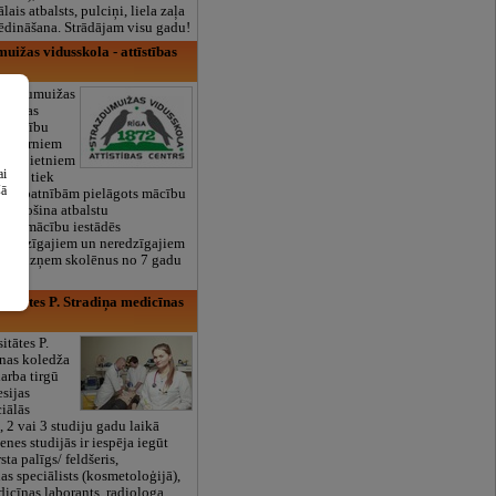
lais atbalsts, pulciņi, liela zaļa
x ēdināšana. Strādājam visu gadu!
uižas vidusskola - attīstības
trazdumuižas
īstības
gā mācību
kur bērniem
r nopietniem
ai
miem tiek
šā
zes īpatnībām pielāgots mācību
 nodrošina atbalstu
šajās mācību iestādēs
ājredzīgajiem un neredzīgajiem
olā uzņem skolēnus no 7 gadu
rsitātes P. Stradiņa medicīnas
itātes P.
īnas koledža
arba tirgū
esijas
ciālās
 2 vai 3 studiju gadu laikā
ienes studijās ir iespēja iegūt
sta palīgs/ feldšeris,
s speciālists (kosmetoloģijā),
dicīnas laborants, radiologa