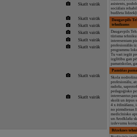
Skatīt vairāk
asistents, podol
sociālais rehabil
budžeta līdzek
Skatīt vairāk
Daugavpils Te
tehnikums
Skatīt vairāk
Daugavpils Teh
Skatīt vairāk
tūrisma tehnik
Skatīt vairāk
interesentam pi
profesionālās iz
Skatīt vairāk
programmu lok
Tu vari iegūt p
izglītību gan p
pamatskolas, ga
Pamūšas pama
Skatīt vairāk
Skola nodrošin
profesionālu, a
radošu, saproto
pedagoģisko pe
interesantus p
Skatīt vairāk
skolā un ārpus 
4 x ēdināšanu, i
no pirmdienas l
medicīnisko apr
un Arodklašu s
izdevumu komp
Rēzeknes tehn