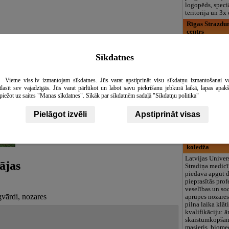
logopēds, speciā
teritorija un 3
Rīgas Strazdum
centrs
Šodien Rīgas S
vidusskola – att
Sludinājumi
Sīkdatnes
centrs ir vienī
iestāde valstī, 
un jauniešiem a
Vietne viss.lv izmantojam sīkdatnes. Jūs varat apstiprināt visu sīkdatņu izmantošanai v
redzes traucēju
tlasīt sev vajadzīgās. Jūs varat pārlūkot un labot savu piekrišanu jebkurā laikā, lapas apak
nodrošināts red
piežot uz saites "Manas sīkdatnes". Sīkāk par sīkdatnēm sadaļā "Sīkdatņu politika"
process, un kas
vispārizglītojo
integrētajiem v
Pielāgot izvēli
Apstiprināt visas
audzēkņiem. Sk
vecuma.
Latvijas Unive
koledža
Latvijas Univers
ājas
Stradiņa medic
piedāvā apgūt d
pieprasītās prof
veselības un so
gvārdi, nozares
aprūpes nozarēs,
pilna laika klāt
kvalifikāciju: ār
skaistumkopšana
masieris, biome