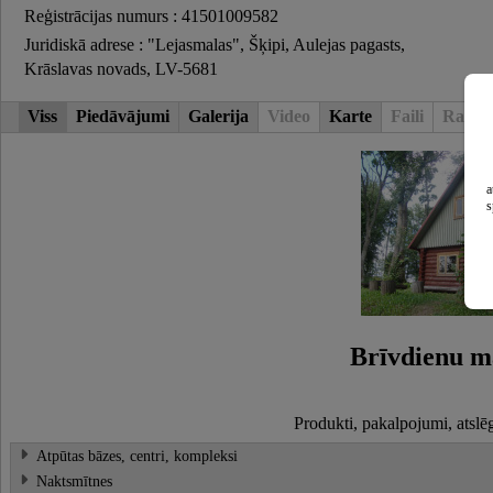
Reģistrācijas numurs : 41501009582
Juridiskā adrese : "Lejasmalas", Šķipi, Aulejas pagasts,
Krāslavas novads, LV-5681
Viss
Piedāvājumi
Galerija
Video
Karte
Faili
Raksti
a
s
Brīvdienu m
Produkti, pakalpojumi, atslē
Atpūtas bāzes, centri, kompleksi
Naktsmītnes