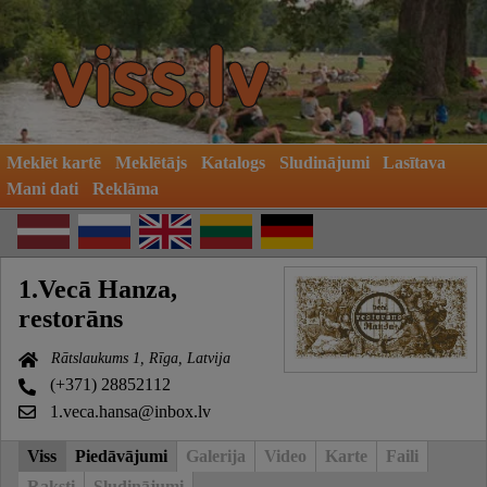
Meklēt kartē
Meklētājs
Katalogs
Sludinājumi
Lasītava
Mani dati
Reklāma
1.Vecā Hanza,
restorāns
Rātslaukums 1, Rīga, Latvija
(+371) 28852112
1.veca.hansa@inbox.lv
Viss
Piedāvājumi
Galerija
Video
Karte
Faili
Raksti
Sludinājumi