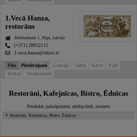
1.Vecā Hanza,
restorāns
Rātslaukums 1, Rīga, Latvija
(+371) 28852112
1.veca.hansa@inbox.lv
Viss
Piedāvājumi
Galerija
Video
Karte
Faili
Raksti
Sludinājumi
Restorāni, Kafejnīcas, Bistro, Ēdnīcas
Produkti, pakalpojumi, atslēgvārdi, nozares
Restorāni, Kafejnīcas, Bistro, Ēdnīcas