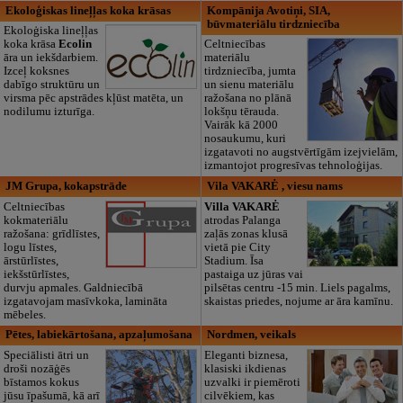
Ekoloģiskas lineļļas koka krāsas
Kompānija Avotiņi, SIA,
būvmateriālu tirdzniecība
Ekoloģiska lineļļas
koka krāsa
Ecolin
Celtniecības
āra un iekšdarbiem.
materiālu
Izceļ koksnes
tirdzniecība, jumta
dabīgo struktūru un
un sienu materiālu
virsma pēc apstrādes kļūst matēta, un
ražošana no plānā
nodilumu izturīga.
lokšņu tērauda.
Vairāk kā 2000
nosaukumu, kuri
izgatavoti no augstvērtīgām izejvielām,
izmantojot progresīvas tehnoloģijas.
JM Grupa, kokapstrāde
Vila VAKARĖ , viesu nams
Celtniecības
Villa VAKARĖ
kokmateriālu
atrodas Palanga
ražošana: grīdlīstes,
zaļās zonas klusā
logu līstes,
vietā pie City
ārstūrlīstes,
Stadium. Īsa
iekšstūrlīstes,
pastaiga uz jūras vai
durvju apmales. Galdniecībā
pilsētas centru -15 min. Liels pagalms,
izgatavojam masīvkoka, lamināta
skaistas priedes, nojume ar āra kamīnu.
mēbeles.
Pētes, labiekārtošana, apzaļumošana
Nordmen, veikals
Speciālisti ātri un
Eleganti biznesa,
droši nozāģēs
klasiski ikdienas
bīstamos kokus
uzvalki ir piemēroti
jūsu īpašumā, kā arī
cilvēkiem, kas