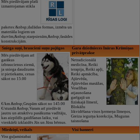
Mēs piedāvājam plaši
izmantojamas stikla
paketes:&nbsp;dažādas formas, izmēra un
materiāla logiem un
durvīm,&nbsp;starpsienām,&nbsp;fasādes
konstrukcijām.
Sniega suņi, braucieni suņu pajūgos
Gara dziednieces Ināras Krūmiņas
privātprakse
Mēs piedāvājam arī
garākus
Netradicionālā
izbraucienus ziemā,
medicīna, Reiki
ja sniega daudzums
terapija, Reiki apļi,
ir pietiekams, cenas
Reiki apmācība,
sākot no 15.00
Ajūrvēda,
Ajūrvēdas masāžas,
Veselības
atjaunošana
garīgajā un
fiziskajā līmenī,
€/km.&nbsp;Grupām sākot no 145.00
Blokāžu
€/stundā.&nbsp;Varam arī piedāvāt
likvidēšana visos ķermeņa līmeņos,
jautru un atraktīvu pasākuma vadītāju,
Greiza iegurņa korekcija, Muguras
kas aizpildīs gaidīšanas laiku, vai
taisnošana
vienkārši izklaidēs Jūs un Jūsu bērnus.
Miedziņš, veikals
Visi banneri
Viss guļamistabai