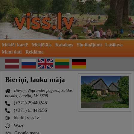
Meklēt kartē
Meklētājs
Katalogs
Sludinājumi
Lasītava
Mani dati
Reklāma
Bieriņi, lauku māja
Bieriņi, Nīgrandes pagasts, Saldus
novads, Latvija, LV-3898
(+371) 29449245
(+371) 63842656
bierini.viss.lv
Waze
Google maps