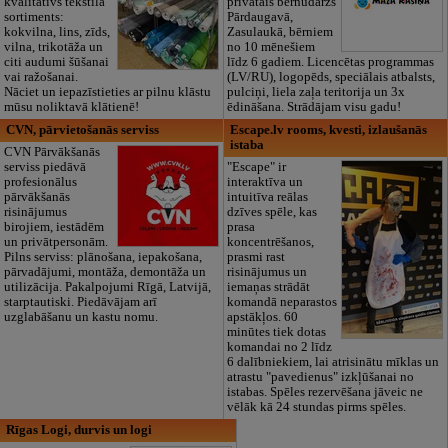
kvalitatīvs tekstila
privātais bērnudārzs
sortiments:
Pārdaugavā,
kokvilna, lins, zīds,
Zasulaukā, bērniem
vilna, trikotāža un
no 10 mēnešiem
citi audumi šūšanai
līdz 6 gadiem. Licencētas programmas
vai ražošanai.
(LV/RU), logopēds, speciālais atbalsts,
Nāciet un iepazīstieties ar pilnu klāstu
pulciņi, liela zaļa teritorija un 3x
mūsu noliktavā klātienē!
ēdināšana. Strādājam visu gadu!
CVN, pārvietošanās serviss
Escape.lv rooms, kvesti, izlaušanās
istaba
CVN Pārvākšanās
serviss piedāvā
"Escape" ir
profesionālus
interaktīva un
pārvākšanās
intuitīva reālas
risinājumus
dzīves spēle, kas
birojiem, iestādēm
prasa
un privātpersonām.
koncentrēšanos,
Pilns serviss: plānošana, iepakošana,
prasmi rast
pārvadājumi, montāža, demontāža un
risinājumus un
utilizācija. Pakalpojumi Rīgā, Latvijā,
iemaņas strādāt
starptautiski. Piedāvājam arī
komandā neparastos
uzglabāšanu un kastu nomu.
apstākļos. 60
minūtes tiek dotas
komandai no 2 līdz
6 dalībniekiem, lai atrisinātu mīklas un
atrastu "pavedienus" izkļūšanai no
istabas. Spēles rezervēšana jāveic ne
vēlāk kā 24 stundas pirms spēles.
Rīgas Logi, durvis un logi