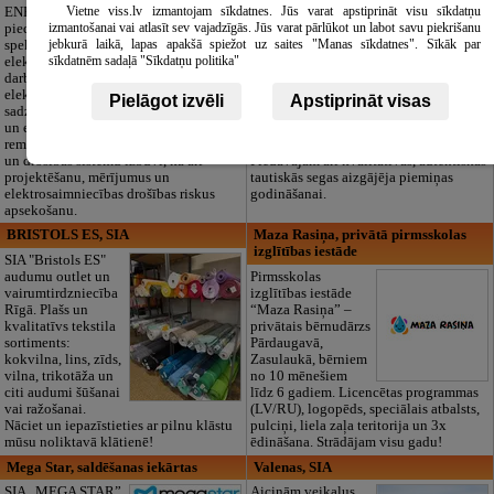
Vietne viss.lv izmantojam sīkdatnes. Jūs varat apstiprināt visu sīkdatņu
ENERGY Kandava"
Cieņpilnas atvadas
izmantošanai vai atlasīt sev vajadzīgās. Jūs varat pārlūkot un labot savu piekrišanu
piedāvā pilna
bez liekām raizēm.
jebkurā laikā, lapas apakšā spiežot uz saites "Manas sīkdatnes". Sīkāk par
spektra
Mēs parūpēsimies
sīkdatnēm sadaļā "Sīkdatņu politika"
elektromontāžas
par visu — no
darbus,
pilnas bēru
elektroinstalācijas,
organizēšanas un
Pielāgot izvēli
Apstiprināt visas
sadzīves tehnikas
dokumentu
un elektronikas
noformēšanas līdz transportam un
remontu, vājstrāvas
piederumiem. Pieejami 24/7.
un drošības sistēmu izbūvi, kā arī
Piedāvājam arī kvalitatīvas, autentiskas
projektēšanu, mērījumus un
tautiskās segas aizgājēja piemiņas
elektrosaimniecības drošības riskus
godināšanai.
apsekošanu.
BRISTOLS ES, SIA
Maza Rasiņa, privātā pirmsskolas
izglītības iestāde
SIA "Bristols ES"
audumu outlet un
Pirmsskolas
vairumtirdzniecība
izglītības iestāde
Rīgā. Plašs un
“Maza Rasiņa” –
kvalitatīvs tekstila
privātais bērnudārzs
sortiments:
Pārdaugavā,
kokvilna, lins, zīds,
Zasulaukā, bērniem
vilna, trikotāža un
no 10 mēnešiem
citi audumi šūšanai
līdz 6 gadiem. Licencētas programmas
vai ražošanai.
(LV/RU), logopēds, speciālais atbalsts,
Nāciet un iepazīstieties ar pilnu klāstu
pulciņi, liela zaļa teritorija un 3x
mūsu noliktavā klātienē!
ēdināšana. Strādājam visu gadu!
Mega Star, saldēšanas iekārtas
Valenas, SIA
SIA „MEGA STAR”
Aicinām veikalus