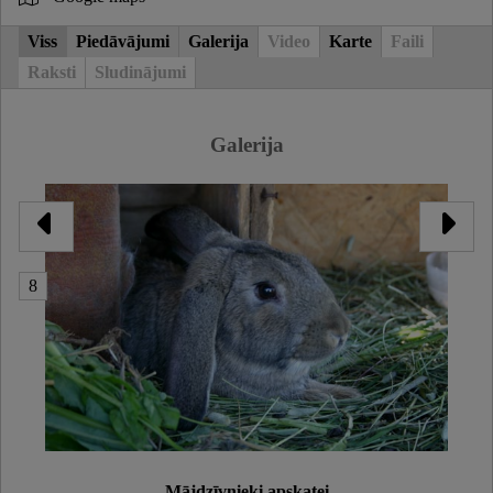
Viss
Piedāvājumi
Galerija
Video
Karte
Faili
Raksti
Sludinājumi
Galerija
8
Mājdzīvnieki apskatei