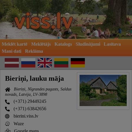
Meklēt kartē
Meklētājs
Katalogs
Sludinājumi
Lasītava
Mani dati
Reklāma
Bieriņi, lauku māja
Bieriņi, Nīgrandes pagasts, Saldus
novads, Latvija, LV-3898
(+371) 29449245
(+371) 63842656
bierini.viss.lv
Waze
Google maps