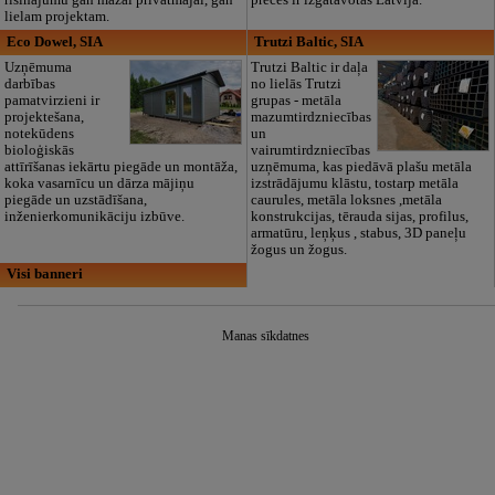
risinājumu gan mazai privātmājai, gan
preces ir izgatavotas Latvijā.
lielam projektam.
Eco Dowel, SIA
Trutzi Baltic, SIA
Uzņēmuma
Trutzi Baltic ir daļa
darbības
no lielās Trutzi
pamatvirzieni ir
grupas - metāla
projektešana,
mazumtirdzniecības
notekūdens
un
bioloģiskās
vairumtirdzniecības
attīrīšanas iekārtu piegāde un montāža,
uzņēmuma, kas piedāvā plašu metāla
koka vasarnīcu un dārza mājiņu
izstrādājumu klāstu, tostarp metāla
piegāde un uzstādīšana,
caurules, metāla loksnes ,metāla
inženierkomunikāciju izbūve.
konstrukcijas, tērauda sijas, profilus,
armatūru, leņķus , stabus, 3D paneļu
žogus un žogus.
Visi banneri
Manas sīkdatnes