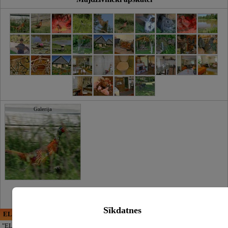
Galerija
Sīkdatnes
ELECTRIC ENERGY
CĒSU APBEDĪŠANAS
PAKALPOJUMI, SIA
"ELECTRIC