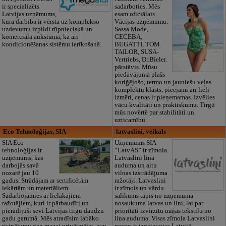
ir specializēts
sadarboties. Mēs
Latvijas uzņēmums,
esam oficiālais
kura darbība ir vērsta uz komplekso
Vācijas uzņēmumu:
uzdevumu izpildi rūpnieciskā un
Sassa Mode,
komerciālā aukstuma, kā arī
CECEBA,
kondicionēšanas sistēmu ierīkošanā.
BUGATTI, TOM
TAILOR, SUSA-
Vertriebs, Dr.Bieler.
pārstāvis. Mūsu
piedāvājumā plašs
koriğējošo, termo un jauniešu veļas
komplektu klāsts, pieejami arī lieli
izmēri, cenas ir pieņemamas. Izvēlies
vācu kvalitāti un praktiskumu. Tirgū
mūs novērtē par stabilitāti un
uzticamību.
Eco Tehnoloģijas, SIA
latvaslini, veikals
SIA Eco
Uzņēmums SIA
tehnoloģijas ir
“LatvAS” ir zīmola
uzņēmums, kas
Latvaslini lina
darbojās savā
auduma un aitu
nozarē jau 10
vilnas izstrādājuma
gadus. Strādājam ar sertificētām
ražotāji. Latvaslini
iekārtām un materiāliem.
ir zīmols un vārdu
Sadarbojamies ar lielākājiem
salikums tapis no uzņēmuma
ražotājiem, kuri ir pārbaudīti un
nosaukuma latvas un lini, lai par
pierādījuši sevi Latvijas tirgū daudzu
prioritāti izvirzītu mājas tekstilu no
gadu garumā. Mēs atradīsim labāko
lina auduma. Visas zīmola Latvaslini