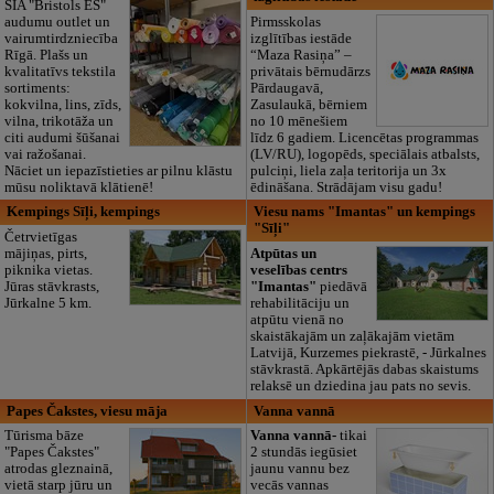
SIA "Bristols ES"
audumu outlet un
Pirmsskolas
vairumtirdzniecība
izglītības iestāde
Rīgā. Plašs un
“Maza Rasiņa” –
kvalitatīvs tekstila
privātais bērnudārzs
sortiments:
Pārdaugavā,
kokvilna, lins, zīds,
Zasulaukā, bērniem
vilna, trikotāža un
no 10 mēnešiem
citi audumi šūšanai
līdz 6 gadiem. Licencētas programmas
vai ražošanai.
(LV/RU), logopēds, speciālais atbalsts,
Nāciet un iepazīstieties ar pilnu klāstu
pulciņi, liela zaļa teritorija un 3x
mūsu noliktavā klātienē!
ēdināšana. Strādājam visu gadu!
Kempings Sīļi, kempings
Viesu nams "Imantas" un kempings
"Sīļi"
Četrvietīgas
mājiņas, pirts,
Atpūtas un
piknika vietas.
veselības centrs
Jūras stāvkrasts,
"Imantas"
piedāvā
Jūrkalne 5 km.
rehabilitāciju un
atpūtu vienā no
skaistākajām un zaļākajām vietām
Latvijā, Kurzemes piekrastē, - Jūrkalnes
stāvkrastā. Apkārtējās dabas skaistums
relaksē un dziedina jau pats no sevis.
Papes Čakstes, viesu māja
Vanna vannā
Tūrisma bāze
Vanna vannā-
tikai
"Papes Čakstes"
2 stundās iegūsiet
atrodas gleznainā,
jaunu vannu bez
vietā starp jūru un
vecās vannas