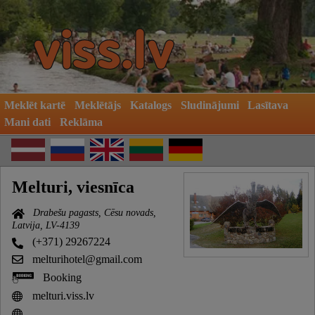
Meklēt kartē
Meklētājs
Katalogs
Sludinājumi
Lasītava
Mani dati
Reklāma
Melturi, viesnīca
Drabešu pagasts, Cēsu novads,
Latvija, LV-4139
(+371) 29267224
melturihotel@gmail.com
Booking
melturi.viss.lv
.