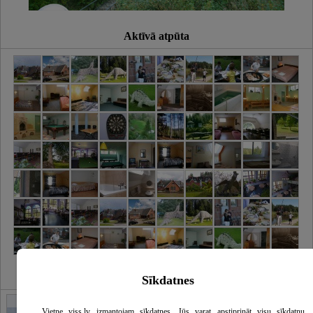
Aktīvā atpūta
Sīkdatnes
Galerija
Vietne viss.lv izmantojam sīkdatnes. Jūs varat apstiprināt visu sīkdatņu