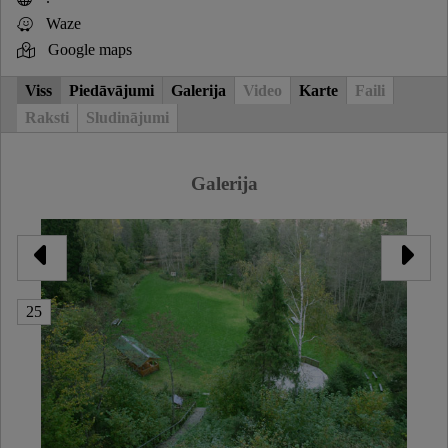
Waze
Google maps
Viss
Piedāvājumi
Galerija
Video
Karte
Faili
Raksti
Sludinājumi
Galerija
25