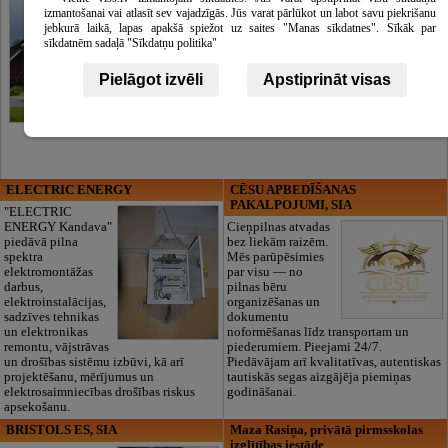
izmantošanai vai atlasīt sev vajadzīgās. Jūs varat pārlūkot un labot savu piekrišanu
jebkurā laikā, lapas apakšā spiežot uz saites "Manas sīkdatnes". Sīkāk par
sīkdatnēm sadaļā "Sīkdatņu politika"
Pielāgot izvēli
Apstiprināt visas
ELECTRIC ENERGY
CĒSU APBEDĪŠANAS
PAKALPOJUMI, SIA
"ELECTRIC
ENERGY Kandava"
Cieņpilnas atvadas
piedāvā pilna
bez liekām raizēm.
spektra
Mēs parūpēsimies
elektromontāžas
par visu — no
darbus,
pilnas bēru
elektroinstalācijas,
organizēšanas un
sadzīves tehnikas
dokumentu
un elektronikas
noformēšanas līdz transportam un
remontu, vājstrāvas
piederumiem. Pieejami 24/7.
un drošības sistēmu izbūvi, kā arī
Piedāvājam arī kvalitatīvas, autentiskas
projektēšanu, mērījumus un
tautiskās segas aizgājēja piemiņas
elektrosaimniecības drošības riskus
godināšanai.
apsekošanu.
BRISTOLS ES, SIA
Maza Rasiņa, privātā pirmsskolas
izglītības iestāde