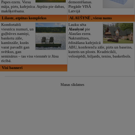
Papes ezeru. Viesu
demontēšanas.
māja, pirts, kafejnīca. Atpūta pie dabas,
Piegāde VISĀ
makšķerēsana.
Latvijā
Lilaste, atpūtas komplekss
ALAUŠYNĖ , viesu nams
Komfortabli
Lauku sēta
viesnīcu numuri, un
Alaušynė
pie
guļbūves namiņi,
Alaušas ezera.
banketu zāle,
Naktsmītnes,
kamīnzāle, kurās
ēdināšana kafejnīcā
varat pavadīt gan
ABU, konferenču zāle, pirts un baseins,
svētkus, gan
kuteris un plosts. Kvadricikli,
seminārus – tas viss vienmēr ir Jūsu
velosipēdi, biljards, teniss, basketbols.
rīcībā.
Visi banneri
Manas sīkdatnes